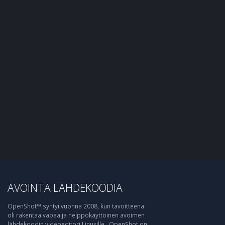
AVOINTA LÄHDEKOODIA
OpenShot™ syntyi vuonna 2008, kun tavoitteena
oli rakentaa vapaa ja helppokäyttöinen avoimen
lähdekoodin videoeditori Linuxille . OpenShot on