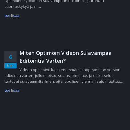
Optimointi -työnkulun sulavampaan editointiin, parantaa
suorituskykyä ja r......
Lue lisää
Miten Optimoin Videon Sulavampaa
6
Editointia Varten?
Huh
Videon optimointi luo pienemmän ja nopeamman version
editointia varten, jolloin toisto, selaus, trimmaus ja esikatselut
tuntuvat sulavammilta ilman, että lopullisen viennin laatu muuttuu....
Lue lisää