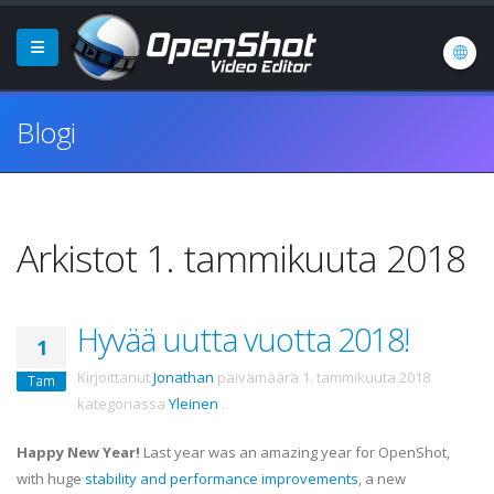
Blogi
Arkistot 1. tammikuuta 2018
Hyvää uutta vuotta 2018!
1
Kirjoittanut
Jonathan
päivämäärä
1. tammikuuta 2018
Tam
kategoriassa
Yleinen
.
Happy New Year!
Last year was an amazing year for OpenShot,
with huge
stability and performance improvements
, a new