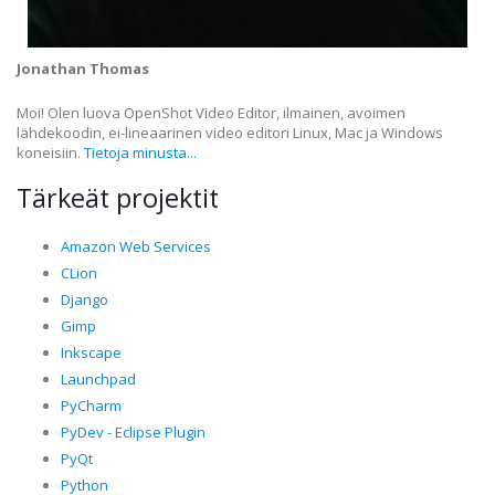
Jonathan Thomas
Moi! Olen luova OpenShot Video Editor, ilmainen, avoimen
lähdekoodin, ei-lineaarinen video editori Linux, Mac ja Windows
koneisiin.
Tietoja minusta...
Tärkeät projektit
Amazon Web Services
CLion
Django
Gimp
Inkscape
Launchpad
PyCharm
PyDev - Eclipse Plugin
PyQt
Python