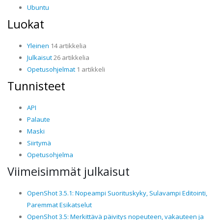
Ubuntu
Luokat
Yleinen
14 artikkelia
Julkaisut
26 artikkelia
Opetusohjelmat
1 artikkeli
Tunnisteet
API
Palaute
Maski
Siirtymä
Opetusohjelma
Viimeisimmät julkaisut
OpenShot 3.5.1: Nopeampi Suorituskyky, Sulavampi Editointi,
Paremmat Esikatselut
OpenShot 3.5: Merkittävä päivitys nopeuteen, vakauteen ja