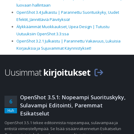
luovaan hallintaan
OpenShot 3.4 Julkaistu | Parannettu Suorituskyky, Uudet
Efektit, Jännittäviä Päivityksiä!
Älykkäämmät Muokkaukset, Upea Design | Tutustu
Uutuuksiin OpenShot 3.3:ssa
OpenShot 3.2.1 Julkaistu | Parannettu Vakavuus, Lukuisia
Korjauksia ja Sujuvammat Käynnistykset!
Uusimmat
kirjoitukset
OpenShot 3.5.1: Nopeampi Suorituskyky,
6
Sulavampi Editointi, Paremmat
Huh
Esikatselut
OpenShot 3.5.1 tekee editoinnista nopeampaa, sulavampaa ja
entistä viimeistellympää. Se lisää sisäänrakennetun Esikatselun