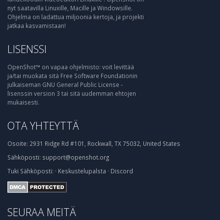
nyt saatavilla Linuxille, Macille ja Windowsille.
Ohjelma on ladattua miljoonia kertoja, ja projekti
jatkaa kasvamistaan!
LISENSSI
OpenShot™ on vapaa ohjelmisto: voit levittää
ja/tai muokata sitä Free Software Foundationin
julkaiseman GNU General Public License -
lisenssin version 3 tai sitä uudemman ehtojen
mukaisesti.
OTA YHTEYTTÄ
Osoite:
2931 Ridge Rd #101, Rockwall, TX 75032, United States
Sähköposti:
support@openshot.org
Tuki
Sähköposti:
·
Keskustelupalsta
·
Discord
SEURAA MEITÄ