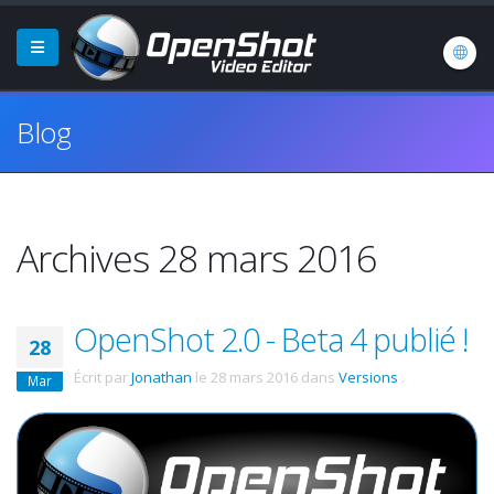
Blog
Archives 28 mars 2016
OpenShot 2.0 - Beta 4 publié !
28
Écrit par
Jonathan
le
28 mars 2016
dans
Versions
.
Mar