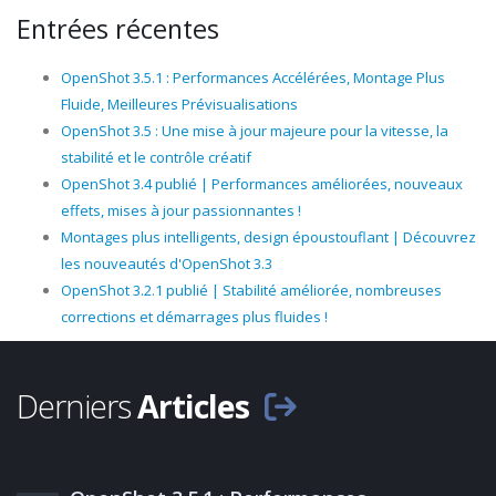
Entrées récentes
OpenShot 3.5.1 : Performances Accélérées, Montage Plus
Fluide, Meilleures Prévisualisations
OpenShot 3.5 : Une mise à jour majeure pour la vitesse, la
stabilité et le contrôle créatif
OpenShot 3.4 publié | Performances améliorées, nouveaux
effets, mises à jour passionnantes !
Montages plus intelligents, design époustouflant | Découvrez
les nouveautés d'OpenShot 3.3
OpenShot 3.2.1 publié | Stabilité améliorée, nombreuses
corrections et démarrages plus fluides !
Derniers
Articles