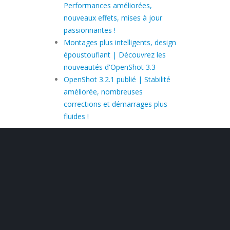
Performances améliorées,
nouveaux effets, mises à jour
passionnantes !
Montages plus intelligents, design
époustouflant | Découvrez les
nouveautés d'OpenShot 3.3
OpenShot 3.2.1 publié | Stabilité
améliorée, nombreuses
corrections et démarrages plus
fluides !