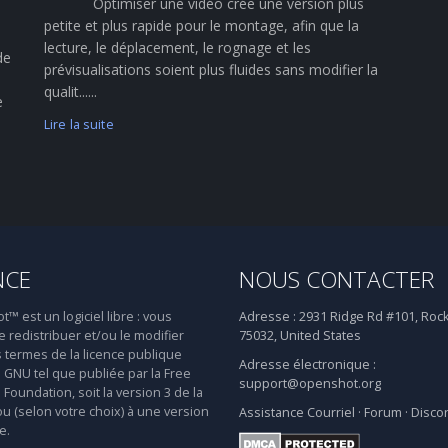
Optimiser une vidéo crée une version plus
petite et plus rapide pour le montage, afin que la
lecture, le déplacement, le rognage et les
de
prévisualisations soient plus fluides sans modifier la
qualit......
e
Lire la suite
NCE
NOUS CONTACTER
 est un logiciel libre : vous
Adresse :
2931 Ridge Rd #101, Rock
 redistribuer et/ou le modifier
75032, United States
s termes de la licence publique
Adresse électronique :
 GNU tel que publiée par la Free
support@openshot.org
Foundation, soit la version 3 de la
ou (selon votre choix) à une version
Assistance
Courriel
·
Forum
·
Disco
e.