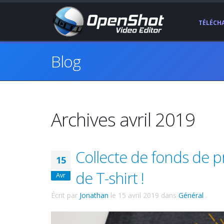
TÉLÉCH
Blog
Archives avril 2019
Collecte de fonds de 
15
de T-shirt !
Avr
Écrit par
Jonathan
le
15 avril 2019
dans
Général
.