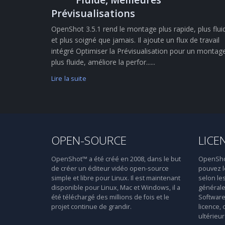
Prévisualisations
OpenShot 3.5.1 rend le montage plus rapide, plus flui
et plus soigné que jamais. Il ajoute un flux de travail
intégré Optimiser la Prévisualisation pour un montag
plus fluide, améliore la perfor......
Lire la suite
OPEN-SOURCE
LICE
OpenShot™ a été créé en 2008, dans le but
OpenShot™
de créer un éditeur vidéo open-source
pouvez le
simple et libre pour Linux. Il est maintenant
selon le
disponible pour Linux, Mac et Windows, il a
générale
été téléchargé des millions de fois et le
Software 
projet continue de grandir.
licence, 
ultérieur