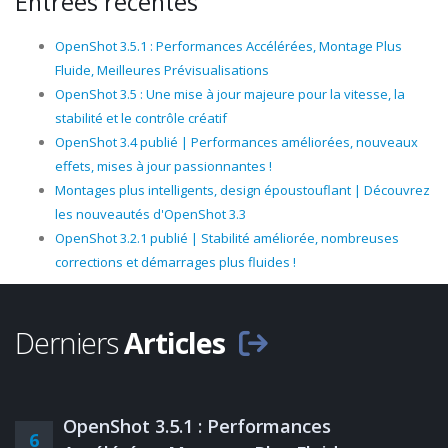
Entrées récentes
OpenShot 3.5.1 : Performances Accélérées, Montage Plus
Fluide, Meilleures Prévisualisations
OpenShot 3.5 : Une mise à jour majeure pour la vitesse, la
stabilité et le contrôle créatif
OpenShot 3.4 publié | Performances améliorées, nouveaux
effets, mises à jour passionnantes !
Montages plus intelligents, design époustouflant | Découvrez
les nouveautés d'OpenShot 3.3
OpenShot 3.2.1 publié | Stabilité améliorée, nombreuses
corrections et démarrages plus fluides !
Derniers
Articles
OpenShot 3.5.1 : Performances
6