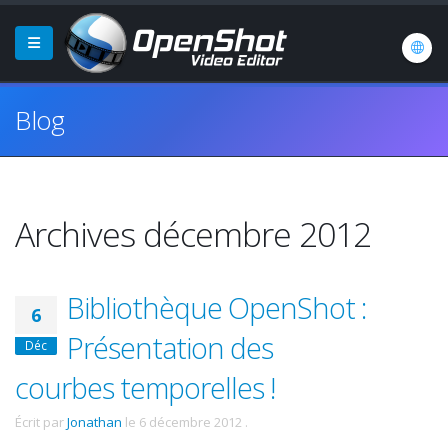
Blog
Archives décembre 2012
Bibliothèque OpenShot :
6
Présentation des
Déc
courbes temporelles !
Écrit par
Jonathan
le
6 décembre 2012
.