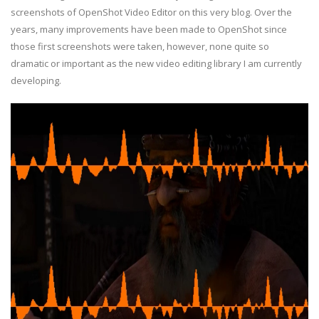
screenshots of OpenShot Video Editor on this very blog. Over the
years, many improvements have been made to OpenShot since
those first screenshots were taken, however, none quite so
dramatic or important as the new video editing library I am currently
developing.