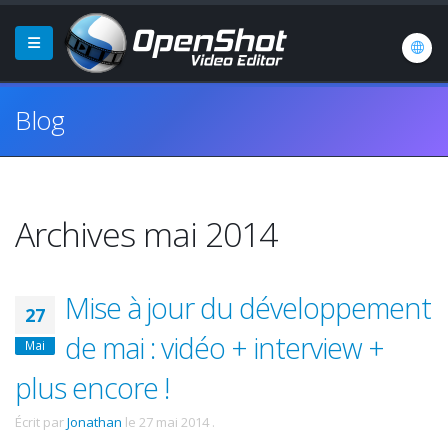
Blog
Archives mai 2014
Mise à jour du développement
27
de mai : vidéo + interview +
Mai
plus encore !
Écrit par
Jonathan
le
27 mai 2014
.