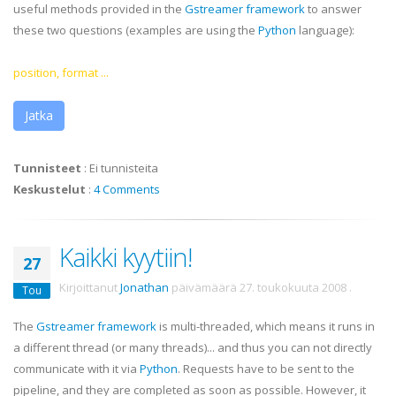
useful methods provided in the
Gstreamer
framework
to answer
these two questions (examples are using the
Python
language):
position, format ...
Jatka
Tunnisteet
:
Ei tunnisteita
Keskustelut
:
4 Comments
Kaikki kyytiin!
27
Kirjoittanut
Jonathan
päivämäärä
27. toukokuuta 2008
.
Tou
The
Gstreamer
framework
is multi-threaded, which means it runs in
a different thread (or many threads)... and thus you can not directly
communicate with it via
Python
. Requests have to be sent to the
pipeline, and they are completed as soon as possible. However, it