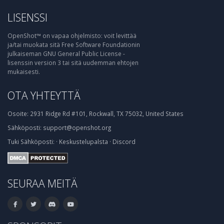
LISENSSI
OpenShot™ on vapaa ohjelmisto: voit levittää
ja/tai muokata sitä Free Software Foundationin
julkaiseman GNU General Public License -
lisenssin version 3 tai sitä uudemman ehtojen
mukaisesti.
OTA YHTEYTTÄ
Osoite:
2931 Ridge Rd #101, Rockwall, TX 75032, United States
Sähköposti:
support@openshot.org
Tuki
Sähköposti:
·
Keskustelupalsta
·
Discord
SEURAA MEITÄ