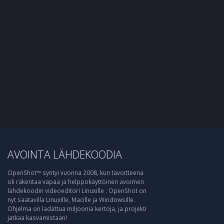
AVOINTA LÄHDEKOODIA
OpenShot™ syntyi vuonna 2008, kun tavoitteena
oli rakentaa vapaa ja helppokäyttöinen avoimen
lähdekoodin videoeditori Linuxille . OpenShot on
nyt saatavilla Linuxille, Macille ja Windowsille.
Ohjelma on ladattua miljoonia kertoja, ja projekti
jatkaa kasvamistaan!