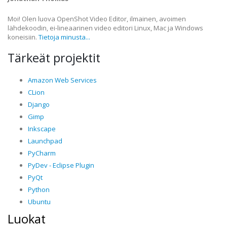
Moi! Olen luova OpenShot Video Editor, ilmainen, avoimen
lähdekoodin, ei-lineaarinen video editori Linux, Mac ja Windows
koneisiin.
Tietoja minusta...
Tärkeät projektit
Amazon Web Services
CLion
Django
Gimp
Inkscape
Launchpad
PyCharm
PyDev - Eclipse Plugin
PyQt
Python
Ubuntu
Luokat