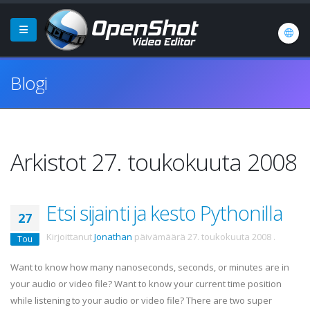
Blogi
Arkistot 27. toukokuuta 2008
Etsi sijainti ja kesto Pythonilla
27
Kirjoittanut
Jonathan
päivämäärä
27. toukokuuta 2008
.
Tou
Want to know how many nanoseconds, seconds, or minutes are in
your audio or video file? Want to know your current time position
while listening to your audio or video file? There are two super