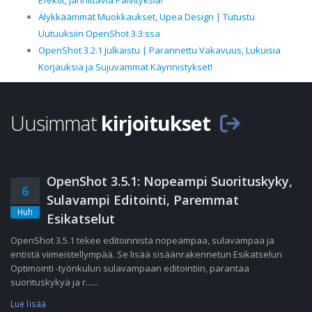
Efektit, Jännittäviä Päivityksiä!
Älykkäämmät Muokkaukset, Upea Design | Tutustu
Uutuuksiin OpenShot 3.3:ssa
OpenShot 3.2.1 Julkaistu | Parannettu Vakavuus, Lukuisia
Korjauksia ja Sujuvammat Käynnistykset!
Uusimmat
kirjoitukset
OpenShot 3.5.1: Nopeampi Suorituskyky,
6
Sulavampi Editointi, Paremmat
Huh
Esikatselut
OpenShot 3.5.1 tekee editoinnista nopeampaa, sulavampaa ja
entistä viimeistellympää. Se lisää sisäänrakennetun Esikatselun
Optimointi -työnkulun sulavampaan editointiin, parantaa
suorituskykyä ja r......
Lue lisää