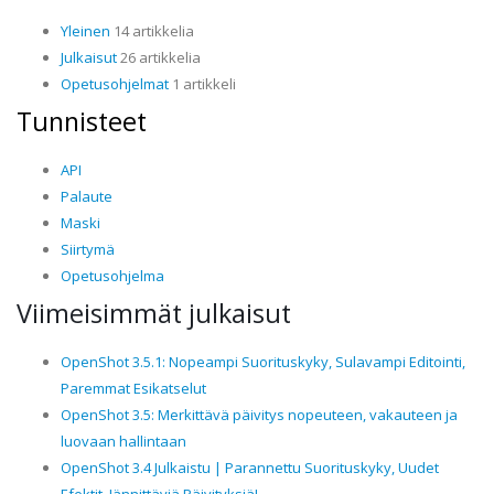
Yleinen
14 artikkelia
Julkaisut
26 artikkelia
Opetusohjelmat
1 artikkeli
Tunnisteet
API
Palaute
Maski
Siirtymä
Opetusohjelma
Viimeisimmät julkaisut
OpenShot 3.5.1: Nopeampi Suorituskyky, Sulavampi Editointi,
Paremmat Esikatselut
OpenShot 3.5: Merkittävä päivitys nopeuteen, vakauteen ja
luovaan hallintaan
OpenShot 3.4 Julkaistu | Parannettu Suorituskyky, Uudet