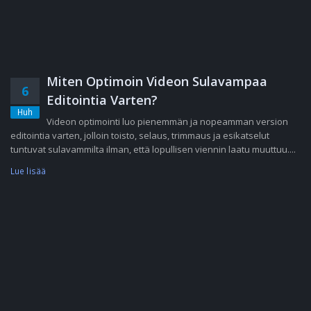
Miten Optimoin Videon Sulavampaa
6
Editointia Varten?
Huh
Videon optimointi luo pienemmän ja nopeamman version
editointia varten, jolloin toisto, selaus, trimmaus ja esikatselut
tuntuvat sulavammilta ilman, että lopullisen viennin laatu muuttuu....
Lue lisää