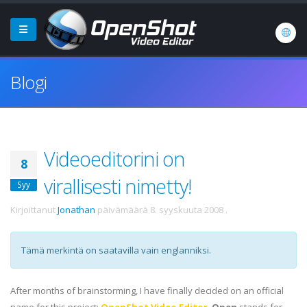
Blogi
Videoeditorini on
8
virallisesti nimetty!
Syy
Kirjoittanut
Jonathan
päivämäärä
8. syyskuuta 2008
.
Tämä merkintä on saatavilla vain englanniksi.
After months of brainstorming, I have finally decided on an official