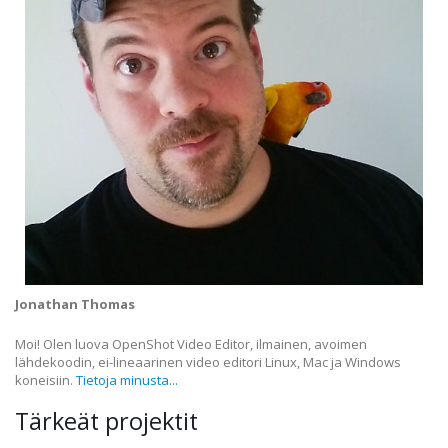
Jonathan Thomas
Moi! Olen luova OpenShot Video Editor, ilmainen, avoimen
lähdekoodin, ei-lineaarinen video editori Linux, Mac ja Windows
koneisiin.
Tietoja minusta...
Tärkeät projektit