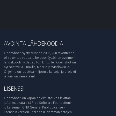
AVOINTA LÄHDEKOODIA
OpenShot™ syntyi vuonna 2008, kun tavoitteena
oli rakentaa vapaa ja helppokäyttöinen avoimen
lähdekoodin videoeditori Linuxille . OpenShot on
nyt saatavilla Linuxille, Macille ja Windowsille.
Ohjelma on ladattua miljoonia kertoja, ja projekti
jatkaa kasvamistaan!
LISENSSI
OpenShot™ on vapaa ohjelmisto: voit levittää
ja/tai muokata sitä Free Software Foundationin
julkaiseman GNU General Public License -
lisenssin version 3 tai sitä uudemman ehtojen