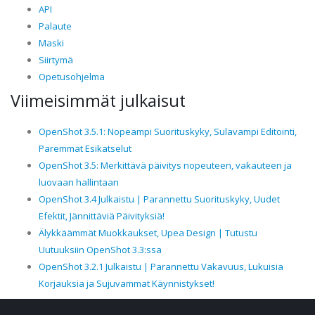
API
Palaute
Maski
Siirtymä
Opetusohjelma
Viimeisimmät julkaisut
OpenShot 3.5.1: Nopeampi Suorituskyky, Sulavampi Editointi,
Paremmat Esikatselut
OpenShot 3.5: Merkittävä päivitys nopeuteen, vakauteen ja
luovaan hallintaan
OpenShot 3.4 Julkaistu | Parannettu Suorituskyky, Uudet
Efektit, Jännittäviä Päivityksiä!
Älykkäämmät Muokkaukset, Upea Design | Tutustu
Uutuuksiin OpenShot 3.3:ssa
OpenShot 3.2.1 Julkaistu | Parannettu Vakavuus, Lukuisia
Korjauksia ja Sujuvammat Käynnistykset!