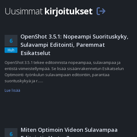
Uusimmat
kirjoitukset
OpenShot 3.5.1: Nopeampi Suorituskyky,
6
Sulavampi Editointi, Paremmat
Huh
Esikatselut
OpenShot 3.5.1 tekee editoinnista nopeampaa, sulavampaa ja
entistä viimeistellympää. Se lisää sisäänrakennetun Esikatselun
Optimointi -työnkulun sulavampaan editointiin, parantaa
suorituskykyä ja r......
Lue lisää
Miten Optimoin Videon Sulavampaa
6