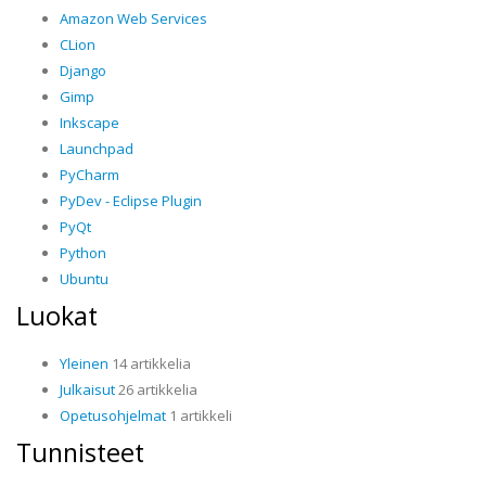
Amazon Web Services
CLion
Django
Gimp
Inkscape
Launchpad
PyCharm
PyDev - Eclipse Plugin
PyQt
Python
Ubuntu
Luokat
Yleinen
14 artikkelia
Julkaisut
26 artikkelia
Opetusohjelmat
1 artikkeli
Tunnisteet