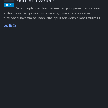
Editointia Varten?
Huh
Videon optimointi luo pienemmän ja nopeamman version
editointia varten, jolloin toisto, selaus, trimmaus ja esikatselut
tuntuvat sulavammilta ilman, että lopullisen viennin laatu muuttuu....
Lue lisää