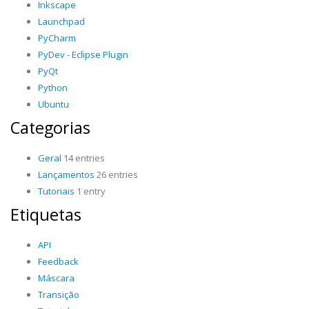
Inkscape
Launchpad
PyCharm
PyDev - Eclipse Plugin
PyQt
Python
Ubuntu
Categorias
Geral
14 entries
Lançamentos
26 entries
Tutoriais
1 entry
Etiquetas
API
Feedback
Máscara
Transição