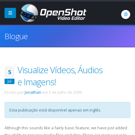
Blogue
Visualize Vídeos, Áudios
5
e Imagens!
Jul
Escrito por
Jonathan
em
5 de Julho de 2009
.
Esta publicação está disponível apenas em inglês.
Although this sounds like a fairly basic feature, we have just added