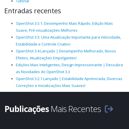
Tutorial
Entradas recentes
OpenShot 3.5.1: Desempenho Mais Rápido, Edição Mais
Suave, Pré-visualizações Melhores
OpenShot 3.5: Uma Atualização Importante para Velocidade,
Estabilidade e Controle Criativo
OpenShot 3.4 Lançado | Desempenho Melhorado, Novos
Efeitos, Atualizações Empolgantes!
Edições Mais Inteligentes, Design Impressionante | Descubra
as Novidades do OpenShot 3.3
OpenShot 3.2.1 Lançado | Estabilidade Aprimorada, Diversas
Correções e Inicializações Mais Suaves!
Publicações
Mais Recentes