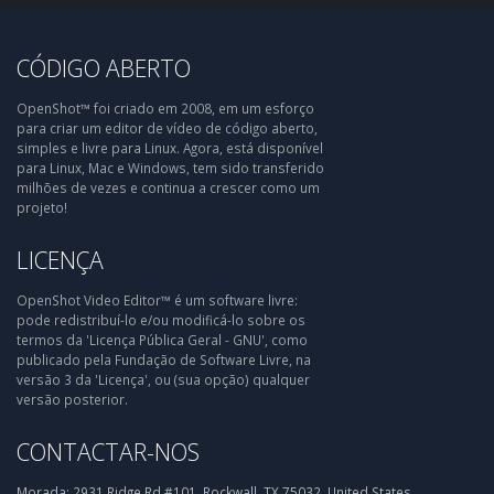
CÓDIGO ABERTO
OpenShot™ foi criado em 2008, em um esforço
para criar um editor de vídeo de código aberto,
simples e livre para Linux. Agora, está disponível
para Linux, Mac e Windows, tem sido transferido
milhões de vezes e continua a crescer como um
projeto!
LICENÇA
OpenShot Video Editor™ é um software livre:
pode redistribuí-lo e/ou modificá-lo sobre os
termos da 'Licença Pública Geral - GNU', como
publicado pela Fundação de Software Livre, na
versão 3 da 'Licença', ou (sua opção) qualquer
versão posterior.
CONTACTAR-NOS
Morada:
2931 Ridge Rd #101, Rockwall, TX 75032, United States