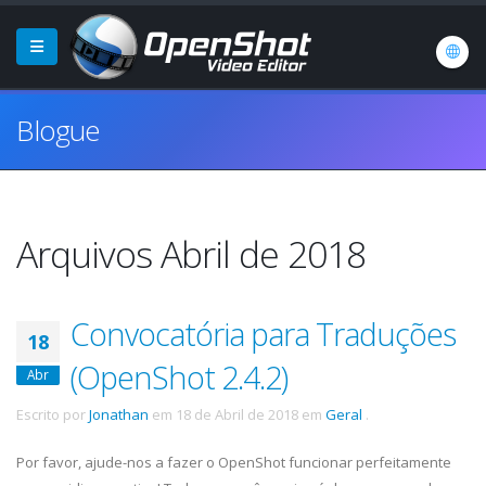
Blogue
Arquivos Abril de 2018
Convocatória para Traduções
18
(OpenShot 2.4.2)
Abr
Escrito por
Jonathan
em
18 de Abril de 2018
em
Geral
.
Por favor, ajude-nos a fazer o OpenShot funcionar perfeitamente