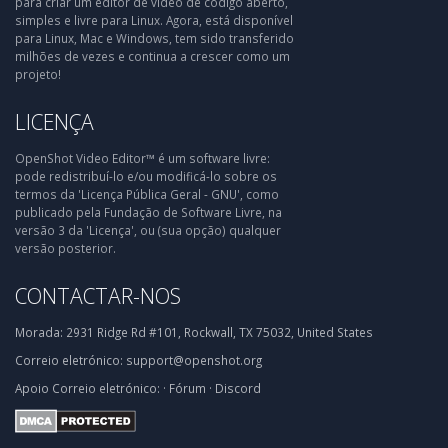
para criar um editor de vídeo de código aberto,
simples e livre para Linux. Agora, está disponível
para Linux, Mac e Windows, tem sido transferido
milhões de vezes e continua a crescer como um
projeto!
LICENÇA
OpenShot Video Editor™ é um software livre:
pode redistribuí-lo e/ou modificá-lo sobre os
termos da 'Licença Pública Geral - GNU', como
publicado pela Fundação de Software Livre, na
versão 3 da 'Licença', ou (sua opção) qualquer
versão posterior.
CONTACTAR-NOS
Morada:
2931 Ridge Rd #101, Rockwall, TX 75032, United States
Correio eletrónico:
support@openshot.org
Apoio
Correio eletrónico:
·
Fórum
·
Discord