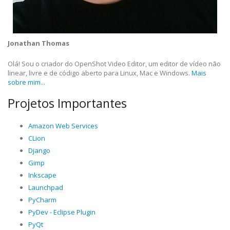
Jonathan Thomas
Olá! Sou o criador do OpenShot Video Editor, um editor de vídeo não
linear, livre e de código aberto para Linux, Mac e Windows.
Mais
sobre mim...
Projetos Importantes
Amazon Web Services
CLion
Django
Gimp
Inkscape
Launchpad
PyCharm
PyDev - Eclipse Plugin
PyQt