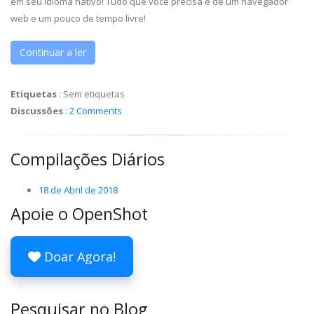
em seu idioma nativo! Tudo que você precisa é de um navegador
web e um pouco de tempo livre!
Continuar a ler
Etiquetas
:
Sem etiquetas
Discussões
:
2 Comments
Compilações Diários
18 de Abril de 2018
Apoie o OpenShot
Doar Agora!
Pesquisar no Blog