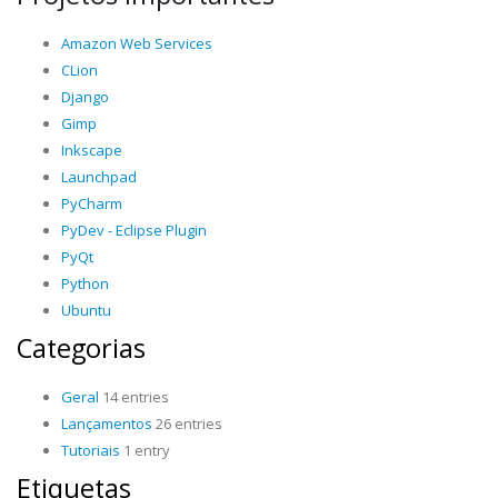
Amazon Web Services
CLion
Django
Gimp
Inkscape
Launchpad
PyCharm
PyDev - Eclipse Plugin
PyQt
Python
Ubuntu
Categorias
Geral
14 entries
Lançamentos
26 entries
Tutoriais
1 entry
Etiquetas