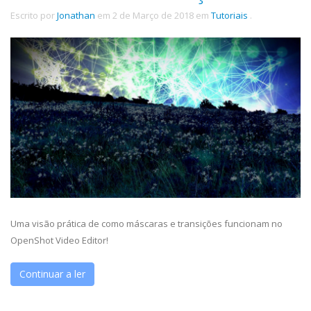
Escrito por
Jonathan
em
2 de Março de 2018
em
Tutoriais
.
Uma visão prática de como máscaras e transições funcionam no
OpenShot Video Editor!
Continuar a ler