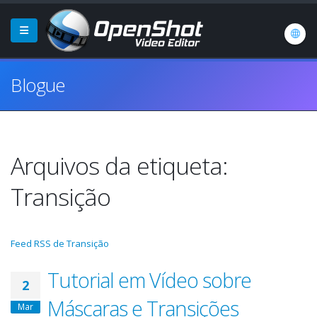
Blogue
Arquivos da etiqueta:
Transição
Feed RSS de Transição
Tutorial em Vídeo sobre
2
Máscaras e Transições
Mar