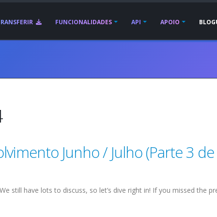
TRANSFERIR
FUNCIONALIDADES
API
APOIO
BLOG
4
lvimento Junho / Julho (Parte 3 de 
still have lots to discuss, so let’s dive right in! If you missed the pr