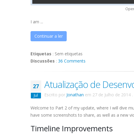
Open
I am ...
Continuar a ler
Etiquetas
:
Sem etiquetas
Discussões
:
36 Comments
Atualização de Desenvo
27
Escrito por
Jonathan
em
27 de Julho de 2014
.
Jul
Welcome to Part 2 of my update, where I will dive mu
have some screenshots to share, as well as a new vid
Timeline Improvements