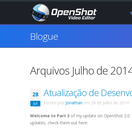
Blogue
Arquivos Julho de 201
Atualização de Desenvo
28
Escrito por
Jonathan
em
28 de Julho de 2014
.
Jul
Welcome to Part 3
of my update on OpenShot 2.0. We 
updates, check them out here: