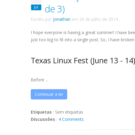
de 3)
Jul
Escrito por
Jonathan
em
20 de Julho de 2014
.
I hope everyone is having a great summer! I have bee
just too big to fit into a single post. So, I have brok
Texas Linux Fest (June 13 - 14
Before ...
Continuar a ler
Etiquetas
:
Sem etiquetas
Discussões
:
4 Comments