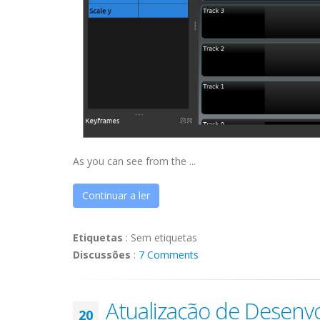
As you can see from the ...
Continuar a ler
Etiquetas
:
Sem etiquetas
Discussões
:
7 Comments
Atualização de Desenvo
20