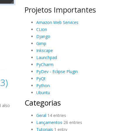
Projetos Importantes
Amazon Web Services
CLion
Django
Gimp
Inkscape
Launchpad
PyCharm
PyDev - Eclipse Plugin
PyQt
3)
Python
Ubuntu
Categorias
I also
Geral
14 entries
Lançamentos
26 entries
Tutoriais
1 entry