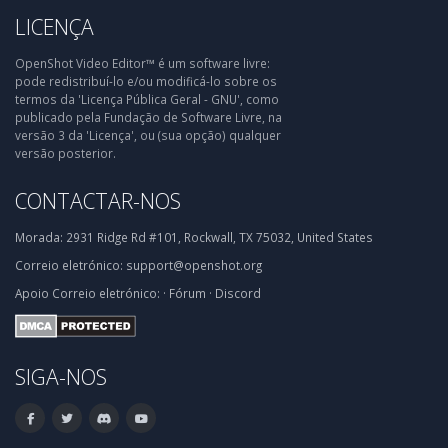
LICENÇA
OpenShot Video Editor™ é um software livre:
pode redistribuí-lo e/ou modificá-lo sobre os
termos da 'Licença Pública Geral - GNU', como
publicado pela Fundação de Software Livre, na
versão 3 da 'Licença', ou (sua opção) qualquer
versão posterior.
CONTACTAR-NOS
Morada:
2931 Ridge Rd #101, Rockwall, TX 75032, United States
Correio eletrónico:
support@openshot.org
Apoio
Correio eletrónico:
·
Fórum
·
Discord
SIGA-NOS