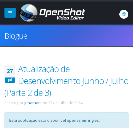
Blogue
Atualização de
27
Desenvolvimento Junho / Julho
Jul
(Parte 2 de 3)
Escrito por
Jonathan
em
27 de Julho de 2014
.
Esta publicação está disponível apenas em inglês.