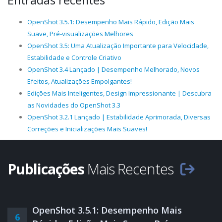
Entradas recentes
OpenShot 3.5.1: Desempenho Mais Rápido, Edição Mais
Suave, Pré-visualizações Melhores
OpenShot 3.5: Uma Atualização Importante para Velocidade,
Estabilidade e Controle Criativo
OpenShot 3.4 Lançado | Desempenho Melhorado, Novos
Efeitos, Atualizações Empolgantes!
Edições Mais Inteligentes, Design Impressionante | Descubra
as Novidades do OpenShot 3.3
OpenShot 3.2.1 Lançado | Estabilidade Aprimorada, Diversas
Correções e Inicializações Mais Suaves!
Publicações
Mais Recentes
OpenShot 3.5.1: Desempenho Mais
6