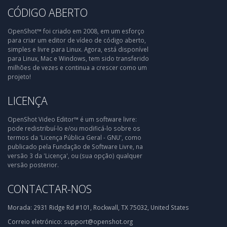
CÓDIGO ABERTO
OpenShot™ foi criado em 2008, em um esforço
para criar um editor de vídeo de código aberto,
simples e livre para Linux. Agora, está disponível
para Linux, Mac e Windows, tem sido transferido
milhões de vezes e continua a crescer como um
projeto!
LICENÇA
OpenShot Video Editor™ é um software livre:
pode redistribuí-lo e/ou modificá-lo sobre os
termos da 'Licença Pública Geral - GNU', como
publicado pela Fundação de Software Livre, na
versão 3 da 'Licença', ou (sua opção) qualquer
versão posterior.
CONTACTAR-NOS
Morada:
2931 Ridge Rd #101, Rockwall, TX 75032, United States
Correio eletrónico:
support@openshot.org