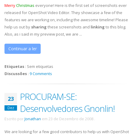
Merry
Christmas
everyone! Here is the first set of screenshots ever
released for OpenShot Video Editor. They showcase a few of the
features we are working on, including the awesome timeline! Please
help us out by
sharing
these screenshots and
linking
to this blog.
Also, as i said in my preview post, we are ...
Continuar a ler
Etiquetas
:
Sem etiquetas
Discussões
:
9 Comments
PROCURAM-SE:
23
Desenvolvedores Gnonlin!
Dez
Escrito por
Jonathan
em
23 de Dezembro de 2008
.
We are looking for a few good contributors to help us with OpenShot