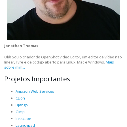
Jonathan Thomas
Olá! Sou o criador do OpenShot Video Editor, um editor de vídeo não
linear, livre e de código aberto para Linux, Mac e Windows.
Mais
sobre mim...
Projetos Importantes
Amazon Web Services
CLion
Django
Gimp
Inkscape
Launchpad