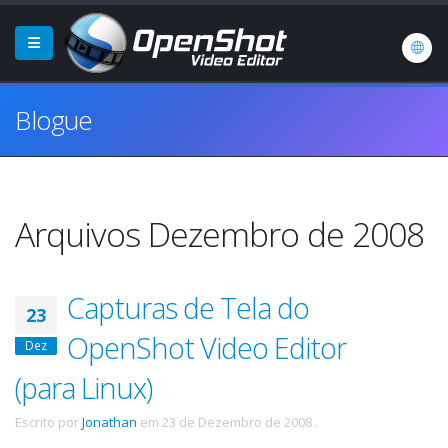
Blogue
Arquivos Dezembro de 2008
Capturas de Tela do
23
OpenShot Video Editor
Dez
(para Linux)
Escrito por
Jonathan
em
23 de Dezembro de 2008
.