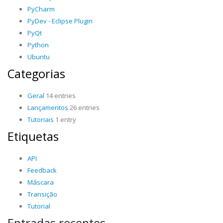
PyCharm
PyDev - Eclipse Plugin
PyQt
Python
Ubuntu
Categorias
Geral
14 entries
Lançamentos
26 entries
Tutoriais
1 entry
Etiquetas
API
Feedback
Máscara
Transição
Tutorial