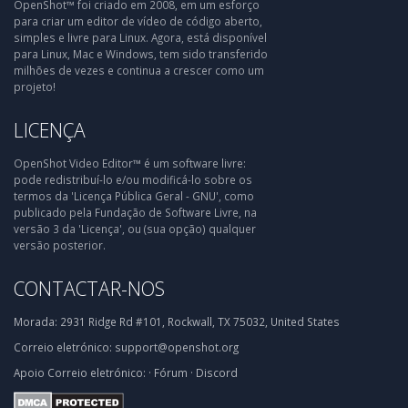
OpenShot™ foi criado em 2008, em um esforço
para criar um editor de vídeo de código aberto,
simples e livre para Linux. Agora, está disponível
para Linux, Mac e Windows, tem sido transferido
milhões de vezes e continua a crescer como um
projeto!
LICENÇA
OpenShot Video Editor™ é um software livre:
pode redistribuí-lo e/ou modificá-lo sobre os
termos da 'Licença Pública Geral - GNU', como
publicado pela Fundação de Software Livre, na
versão 3 da 'Licença', ou (sua opção) qualquer
versão posterior.
CONTACTAR-NOS
Morada:
2931 Ridge Rd #101, Rockwall, TX 75032, United States
Correio eletrónico:
support@openshot.org
Apoio
Correio eletrónico:
·
Fórum
·
Discord