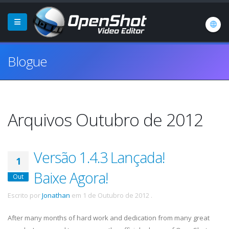
Blogue
Arquivos Outubro de 2012
Versão 1.4.3 Lançada!
1
Baixe Agora!
Out
Escrito por
Jonathan
em
1 de Outubro de 2012
.
After many months of hard work and dedication from many great