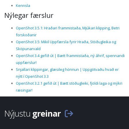
Kennsla
Nýlegar færslur
OpenShot 3.5.1: Hraðari frammistaða, Mjúkari klipping, Betri
forskoðanir
OpenShot 3.5: Mikil Uppfærsla fyrir Hraða, Stöðugleika og
Sköpunarvald
OpenShot 3.4 gefið út | Bætt frammistaða, ný áhrif, spennandi
uppfærslur!
Snjallari klippingar, glæsileg hönnun | Uppgötvaðu hvað er
nýtt í OpenShot 3.3
OpenShot 3.2.1 gefið út | Bætt stöðugleiki, fjöldi laga og mýkri
ræsingar!
Nýjustu
greinar