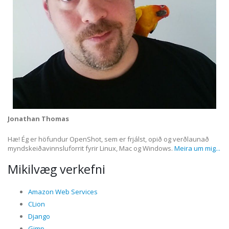
Jonathan Thomas
Hæ! Ég er höfundur OpenShot, sem er frjálst, opið og verðlaunað
myndskeiðavinnsluforrit fyrir Linux, Mac og Windows.
Meira um mig...
Mikilvæg verkefni
Amazon Web Services
CLion
Django
Gimp