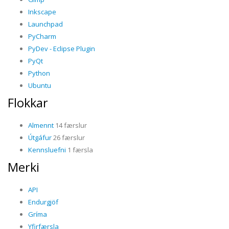
Inkscape
Launchpad
PyCharm
PyDev - Eclipse Plugin
PyQt
Python
Ubuntu
Flokkar
Almennt
14 færslur
Útgáfur
26 færslur
Kennsluefni
1 færsla
Merki
API
Endurgjöf
Gríma
Yfirfærsla