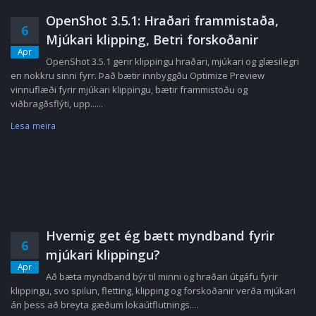
OpenShot 3.5.1: Hraðari frammistaða,
6
Mjúkari klipping, Betri forskoðanir
Apr
OpenShot 3.5.1 gerir klippingu hraðari, mjúkari og glæsilegri
en nokkru sinni fyrr. Það bætir innbyggðu Optimize Preview
vinnuflæði fyrir mjúkari klippingu, bætir frammistöðu og
viðbragðsflýti, upp......
Lesa meira
Hvernig get ég bætt myndband fyrir
6
mjúkari klippingu?
Apr
Að bæta myndband býr til minni og hraðari útgáfu fyrir
klippingu, svo spilun, fletting, klipping og forskoðanir verða mjúkari
án þess að breyta gæðum lokaútflutnings....