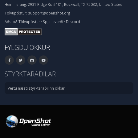
Heimilisfang:
2931 Ridge Rd #101, Rockwall, TX 75032, United States
Tölvupóstur:
support@openshot.org
Aðstoð
Tölvupóstur
·
Spjallsvæði
·
Discord
FYLGDU OKKUR
STYRKTARAÐILAR
Vertu næsti styrktaraðilinn okkar.