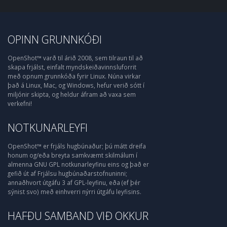
OPINN GRUNNKÓÐI
OpenShot™ varð til árið 2008, sem tilraun til að
skapa frjálst, einfalt myndskeiðavinnsluforrit
með opnum grunnkóða fyrir Linux. Núna virkar
það á Linux, Mac, og Windows, hefur verið sótt í
miljónir skipta, og heldur áfram að vaxa sem
verkefni!
NOTKUNARLEYFI
OpenShot™ er frjáls hugbúnaður; þú mátt dreifa
honum og/eða breyta samkvæmt skilmálum í
almenna GNU GPL notkunarleyfinu eins og það er
gefið út af Frjálsu hugbúnaðarstofnuninni;
annaðhvort útgáfu 3 af GPL-leyfinu, eða (ef þér
sýnist svo) með einhverri nýrri útgáfu leyfisins.
HAFÐU SAMBAND VIÐ OKKUR