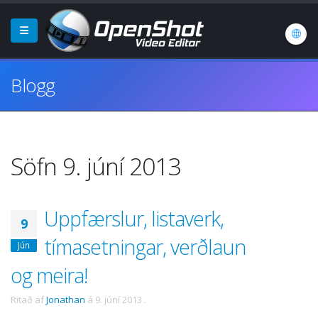
Blogg
Söfn 9. júní 2013
Uppfærslur, listaverk,
9
tímasetningar, verðlaun
Jún
og meira!
Ritað af
Jonathan
á
9. júní 2013
.