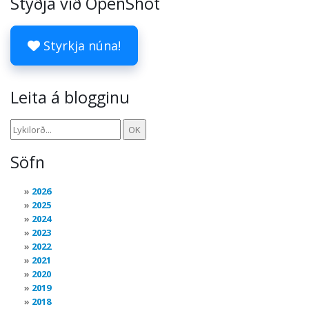
Styðja við OpenShot
Styrkja núna!
Leita á blogginu
Söfn
2026
2025
2024
2023
2022
2021
2020
2019
2018