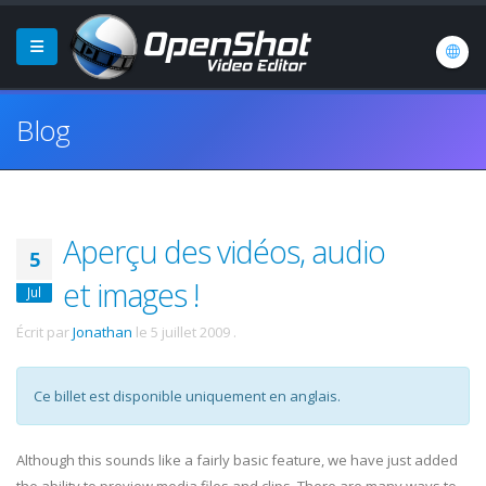
Blog
Aperçu des vidéos, audio
5
et images !
Jul
Écrit par
Jonathan
le
5 juillet 2009
.
Ce billet est disponible uniquement en anglais.
Although this sounds like a fairly basic feature, we have just added