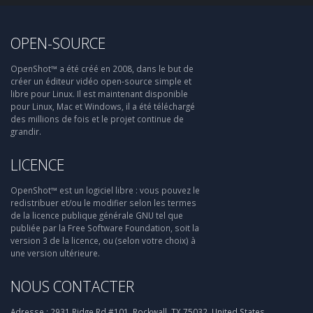
OPEN-SOURCE
OpenShot™ a été créé en 2008, dans le but de
créer un éditeur vidéo open-source simple et
libre pour Linux. Il est maintenant disponible
pour Linux, Mac et Windows, il a été téléchargé
des millions de fois et le projet continue de
grandir.
LICENCE
OpenShot™ est un logiciel libre : vous pouvez le
redistribuer et/ou le modifier selon les termes
de la licence publique générale GNU tel que
publiée par la Free Software Foundation, soit la
version 3 de la licence, ou (selon votre choix) à
une version ultérieure.
NOUS CONTACTER
Adresse :
2931 Ridge Rd #101, Rockwall, TX 75032, United States