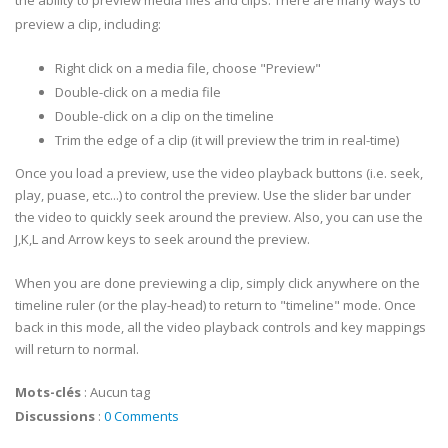
the ability to preview media files and clips. There are many ways to
preview a clip, including:
Right click on a media file, choose "Preview"
Double-click on a media file
Double-click on a clip on the timeline
Trim the edge of a clip (it will preview the trim in real-time)
Once you load a preview, use the video playback buttons (i.e. seek,
play, puase, etc...) to control the preview. Use the slider bar under
the video to quickly seek around the preview. Also, you can use the
J,K,L and Arrow keys to seek around the preview.
When you are done previewing a clip, simply click anywhere on the
timeline ruler (or the play-head) to return to "timeline" mode. Once
back in this mode, all the video playback controls and key mappings
will return to normal.
Mots-clés
:
Aucun tag
Discussions
:
0 Comments