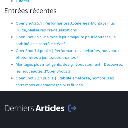
Tutoriel
Entrées récentes
OpenShot 3.5.1 : Performances Accélérées, Montage Plus
Fluide, Meilleures Prévisualisations
OpenShot 3.5 : Une mise à jour majeure pour la vitesse, la
stabilité et le contrôle créatif
OpenShot 3.4 publié | Performances améliorées, nouveaux
effets, mises à jour passionnantes !
Montages plus intelligents, design époustouflant | Découvrez
les nouveautés d'OpenShot 3.3
OpenShot 3.2.1 publié | Stabilité améliorée, nombreuses
corrections et démarrages plus fluides !
Derniers
Articles