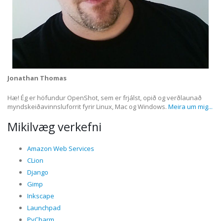
Jonathan Thomas
Hæ! Ég er höfundur OpenShot, sem er frjálst, opið og verðlaunað
myndskeiðavinnsluforrit fyrir Linux, Mac og Windows.
Meira um mig...
Mikilvæg verkefni
Amazon Web Services
CLion
Django
Gimp
Inkscape
Launchpad
PyCharm