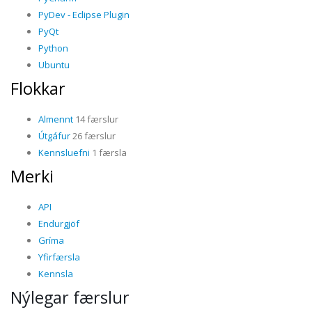
PyDev - Eclipse Plugin
PyQt
Python
Ubuntu
Flokkar
Almennt
14 færslur
Útgáfur
26 færslur
Kennsluefni
1 færsla
Merki
API
Endurgjöf
Gríma
Yfirfærsla
Kennsla
Nýlegar færslur