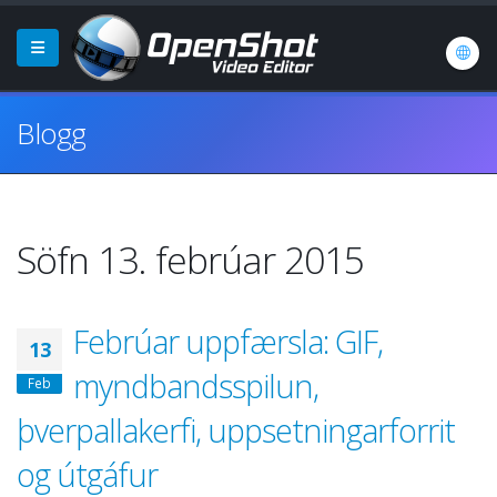
Blogg
Söfn 13. febrúar 2015
Febrúar uppfærsla: GIF,
13
myndbandsspilun,
Feb
þverpallakerfi, uppsetningarforrit
og útgáfur