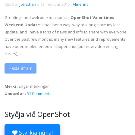
Ritað af
Jonathan
á
13. febrúar 2015
í
Almennt
.
Greetings and welcome to a special
OpenShot Valentines
Weekend Update
! It has been way, way too long since my last
update, and I have a tons of news and info to share with everyone.
Over the past few months, many new features and improvements
have been implemented in libopenshot (our new video editing
library), ...
Halda áfram
Merki
:
Engar merkingar
Umræður
:
51 Comments
Styðja við OpenShot
Styrkja núna!