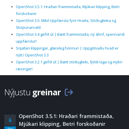
OpenShot 3.5.1: Hraðari frammistaða, Mjúkari klipping, Betri
forskoðanir
OpenShot 3.5: Mikil Uppfærsla fyrir Hraða, Stöðugleika og
Sköpunarvald
OpenShot 3.4 gefið út | Bætt frammistaða, ný áhrif, spennandi
uppfærslur!
Snjallari klippingar, glæsileg hönnun | Uppgötvaðu hvað er
nýtt í OpenShot 3.3
OpenShot 3.2.1 gefið út | Bætt stöðugleiki, fjöldi laga og mýkri
ræsingar!
Nýjustu
greinar
OpenShot 3.5.1: Hraðari frammistaða,
6
Mjúkari klipping, Betri forskoðanir
Apr