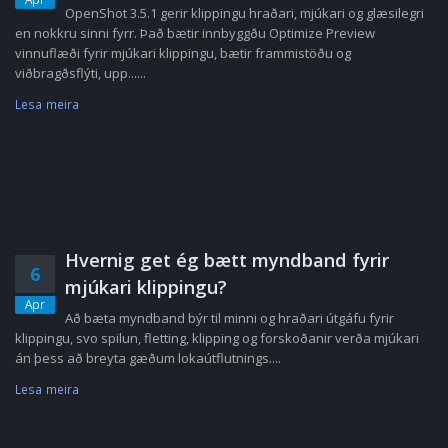
OpenShot 3.5.1 gerir klippingu hraðari, mjúkari og glæsilegri
en nokkru sinni fyrr. Það bætir innbyggðu Optimize Preview
vinnuflæði fyrir mjúkari klippingu, bætir frammistöðu og
viðbragðsflýti, upp......
Lesa meira
Hvernig get ég bætt myndband fyrir
6
mjúkari klippingu?
Apr
Að bæta myndband býr til minni og hraðari útgáfu fyrir
klippingu, svo spilun, fletting, klipping og forskoðanir verða mjúkari
án þess að breyta gæðum lokaútflutnings....
Lesa meira