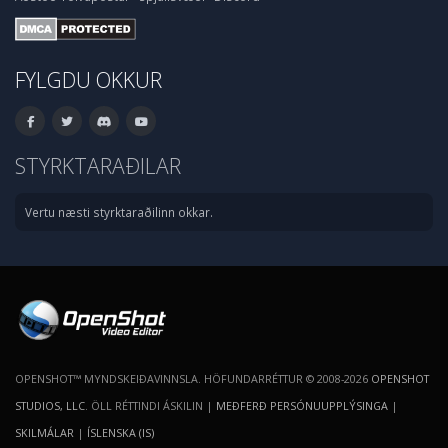
FYLGDU OKKUR
STYRKTARAÐILAR
Vertu næsti styrktaraðilinn okkar.
OPENSHOT™ MYNDSKEIÐAVINNSLA. HÖFUNDARRÉTTUR © 2008-2026
OPENSHOT
STUDIOS, LLC
. ÖLL RÉTTINDI ÁSKILIN |
MEÐFERÐ PERSÓNUUPPLÝSINGA
|
SKILMÁLAR
|
ÍSLENSKA (IS)