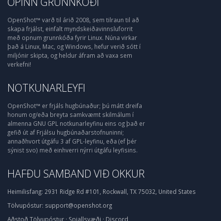
OPINN GRUNNKÓÐI
OpenShot™ varð til árið 2008, sem tilraun til að
skapa frjálst, einfalt myndskeiðavinnsluforrit
með opnum grunnkóða fyrir Linux. Núna virkar
það á Linux, Mac, og Windows, hefur verið sótt í
miljónir skipta, og heldur áfram að vaxa sem
verkefni!
NOTKUNARLEYFI
OpenShot™ er frjáls hugbúnaður; þú mátt dreifa
honum og/eða breyta samkvæmt skilmálum í
almenna GNU GPL notkunarleyfinu eins og það er
gefið út af Frjálsu hugbúnaðarstofnuninni;
annaðhvort útgáfu 3 af GPL-leyfinu, eða (ef þér
sýnist svo) með einhverri nýrri útgáfu leyfisins.
HAFÐU SAMBAND VIÐ OKKUR
Heimilisfang:
2931 Ridge Rd #101, Rockwall, TX 75032, United States
Tölvupóstur:
support@openshot.org
Aðstoð
Tölvupóstur
·
Spjallsvæði
·
Discord