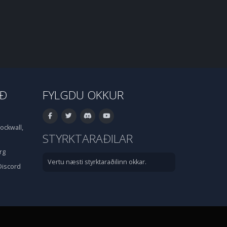
IÐ
FYLGDU OKKUR
ockwall,
STYRKTARAÐILAR
rg
Vertu næsti styrktaraðilinn okkar.
Discord