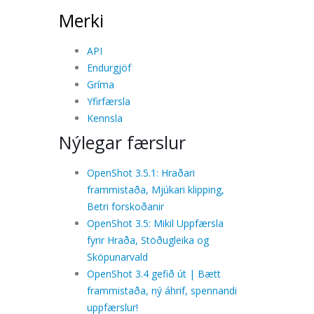
Merki
API
Endurgjöf
Gríma
Yfirfærsla
Kennsla
Nýlegar færslur
OpenShot 3.5.1: Hraðari
frammistaða, Mjúkari klipping,
Betri forskoðanir
OpenShot 3.5: Mikil Uppfærsla
fyrir Hraða, Stöðugleika og
Sköpunarvald
OpenShot 3.4 gefið út | Bætt
frammistaða, ný áhrif, spennandi
uppfærslur!