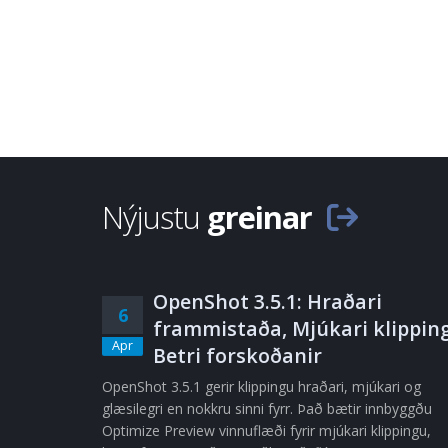
Nýjustu
greinar
OpenShot 3.5.1: Hraðari
6
frammistaða, Mjúkari klipping
Apr
Betri forskoðanir
OpenShot 3.5.1 gerir klippingu hraðari, mjúkari og
glæsilegri en nokkru sinni fyrr. Það bætir innbyggðu
Optimize Preview vinnuflæði fyrir mjúkari klippingu,