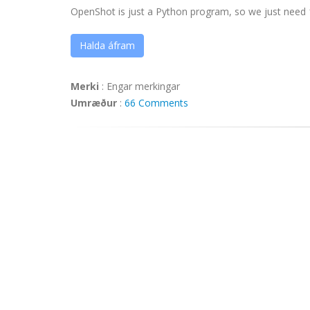
OpenShot is just a Python program, so we just need 1 in
Halda áfram
Merki
:
Engar merkingar
Umræður
:
66 Comments