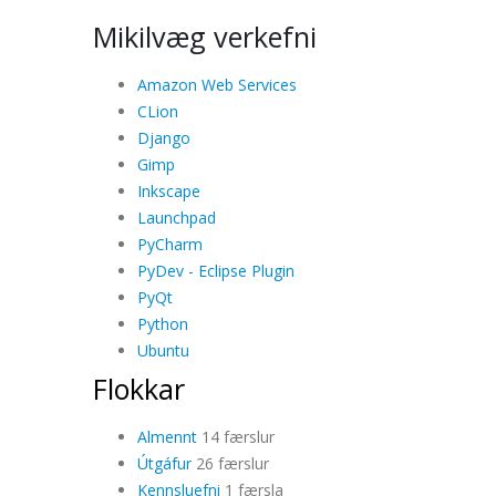
Mikilvæg verkefni
Amazon Web Services
CLion
Django
Gimp
Inkscape
Launchpad
PyCharm
PyDev - Eclipse Plugin
PyQt
Python
Ubuntu
Flokkar
Almennt
14 færslur
Útgáfur
26 færslur
Kennsluefni
1 færsla