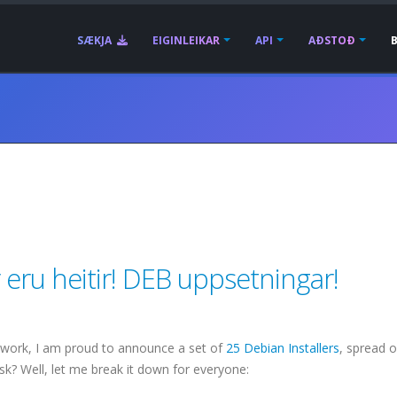
SÆKJA
EIGINLEIKAR
API
AÐSTOÐ
eru heitir! DEB uppsetningar!
f work, I am proud to announce a set of
25 Debian Installers
, spread o
sk? Well, let me break it down for everyone: