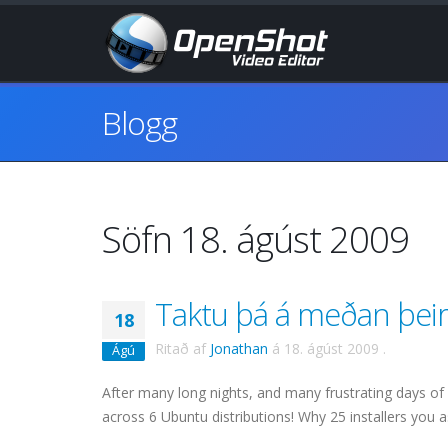
Blogg
Söfn 18. ágúst 2009
Taktu þá á meðan þeir 
18
Ritað af
Jonathan
á
18. ágúst 2009
.
Ágú
After many long nights, and many frustrating days o
across 6 Ubuntu distributions! Why 25 installers you a