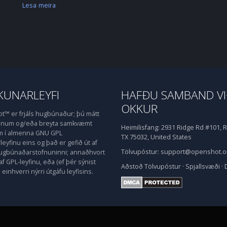
Lesa meira
UNARLEYFI
HAFÐU SAMBAND V
OKKUR
™ er frjáls hugbúnaður; þú mátt
honum og/eða breyta samkvæmt
Heimilisfang:
2931 Ridge Rd #101, R
m í almenna GNU GPL
TX 75032, United States
eyfinu eins og það er gefið út af
Tölvupóstur:
support@openshot.o
hugbúnaðarstofnuninni; annaðhvort
af GPL-leyfinu, eða (ef þér sýnist
Aðstoð
Tölvupóstur
·
Spjallsvæði
·
einhverri nýrri útgáfu leyfisins.