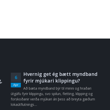
Hvernig get ég bætt myndband
6
,
fyrir mjúkari klippingu?
Apr
Að bæta myndband býr til minni og hraðari
útgáfu fyrir klippingu, svo spilun, fletting, klipping og
forskoðanir verða mjúkari án þess að breyta gæðum
lokaútflutnings....