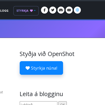
BLOGG
STYRKJA
Styðja við OpenShot
Styrkja núna!
ut
Leita á blogginu