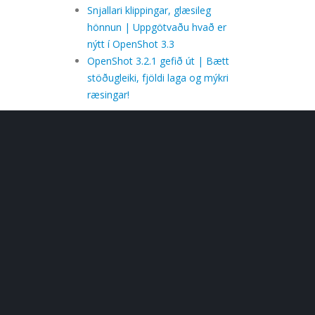
Snjallari klippingar, glæsileg
hönnun | Uppgötvaðu hvað er
nýtt í OpenShot 3.3
OpenShot 3.2.1 gefið út | Bætt
stöðugleiki, fjöldi laga og mýkri
ræsingar!