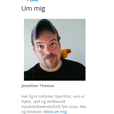
Um mig
Jonathan Thomas
Hæ! Ég er höfundur OpenShot, sem er
frjálst, opið og verðlaunað
myndskeiðavinnsluforrit fyrir Linux, Mac
og Windows.
Meira um mig...