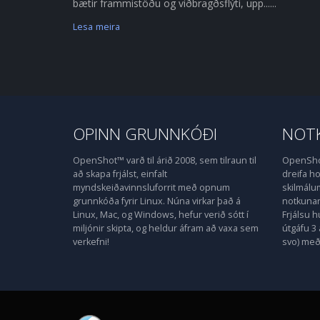
bætir frammistöðu og viðbragðsflýti, upp......
Lesa meira
OPINN GRUNNKÓÐI
NOTK
OpenShot™ varð til árið 2008, sem tilraun til
OpenShot
að skapa frjálst, einfalt
dreifa 
myndskeiðavinnsluforrit með opnum
skilmálu
grunnkóða fyrir Linux. Núna virkar það á
notkunarl
Linux, Mac, og Windows, hefur verið sótt í
Frjálsu 
miljónir skipta, og heldur áfram að vaxa sem
útgáfu 3 
verkefni!
svo) með 