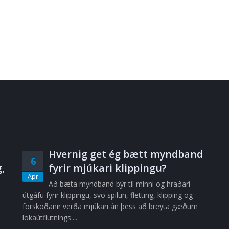
Hvernig get ég bætt myndband
6
,
fyrir mjúkari klippingu?
Apr
Að bæta myndband býr til minni og hraðari
útgáfu fyrir klippingu, svo spilun, fletting, klipping og
forskoðanir verða mjúkari án þess að breyta gæðum
lokaútflutnings....