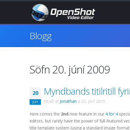
Blogg
Söfn 20. júní 2009
Myndbands titilritill fyri
20
Ritað af
Jonathan
á
20. júní 2009
.
Jún
Here comes the
2nd
new feature in our
4 for 4
specia
editors, but rarely have the power of full-featured v
title template system (using a standard image format: 