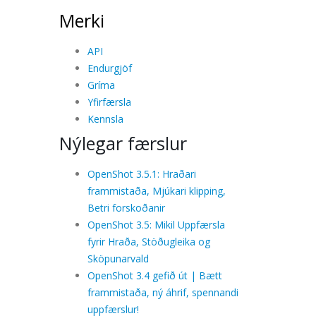
Merki
API
Endurgjöf
Gríma
Yfirfærsla
Kennsla
Nýlegar færslur
OpenShot 3.5.1: Hraðari
frammistaða, Mjúkari klipping,
Betri forskoðanir
OpenShot 3.5: Mikil Uppfærsla
fyrir Hraða, Stöðugleika og
Sköpunarvald
OpenShot 3.4 gefið út | Bætt
frammistaða, ný áhrif, spennandi
uppfærslur!