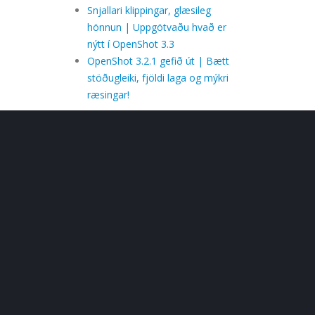
Snjallari klippingar, glæsileg
hönnun | Uppgötvaðu hvað er
nýtt í OpenShot 3.3
OpenShot 3.2.1 gefið út | Bætt
stöðugleiki, fjöldi laga og mýkri
ræsingar!