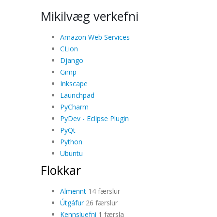
Mikilvæg verkefni
Amazon Web Services
CLion
Django
Gimp
Inkscape
Launchpad
PyCharm
PyDev - Eclipse Plugin
PyQt
Python
Ubuntu
Flokkar
Almennt
14 færslur
Útgáfur
26 færslur
Kennsluefni
1 færsla