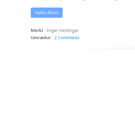
Halda áfram
Merki
:
Engar merkingar
Umræður
:
2 Comments