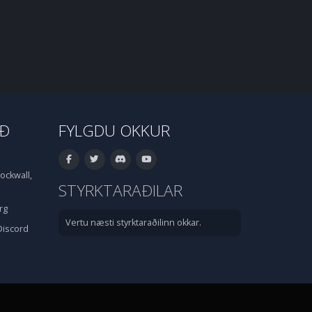
IÐ
FYLGDU OKKUR
ockwall,
STYRKTARAÐILAR
rg
Vertu næsti styrktaraðilinn okkar.
Discord