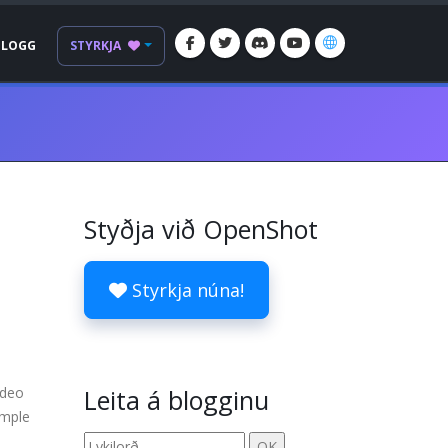
BLOGG
STYRKJA
Styðja við OpenShot
Styrkja núna!
ideo
Leita á blogginu
imple