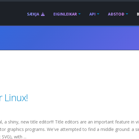
SÆKJA
EIGINLEIKAR
API
AÐSTOÐ
r Linux!
l, a shiny, new title editor!!! Title editors are an important feature in v
ector graphics programs. We've attempted to find a middle ground: a s
SVG), with ...