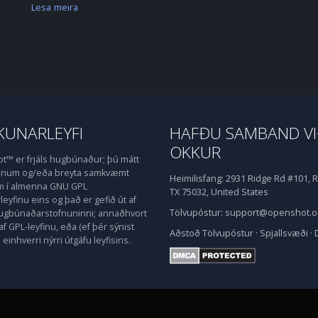
Lesa meira
UNARLEYFI
HAFÐU SAMBAND V
OKKUR
™ er frjáls hugbúnaður; þú mátt
honum og/eða breyta samkvæmt
Heimilisfang:
2931 Ridge Rd #101, R
m í almenna GNU GPL
TX 75032, United States
eyfinu eins og það er gefið út af
Tölvupóstur:
support@openshot.o
hugbúnaðarstofnuninni; annaðhvort
af GPL-leyfinu, eða (ef þér sýnist
Aðstoð
Tölvupóstur
·
Spjallsvæði
·
einhverri nýrri útgáfu leyfisins.