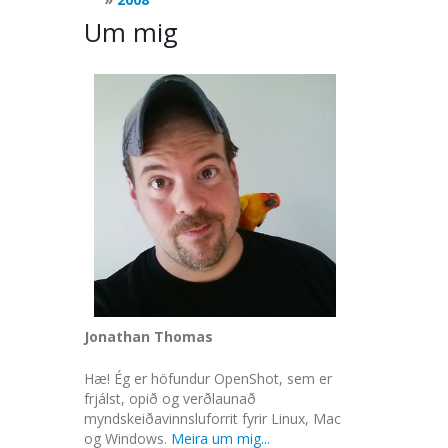
Um mig
Jonathan Thomas
Hæ! Ég er höfundur OpenShot, sem er
frjálst, opið og verðlaunað
myndskeiðavinnsluforrit fyrir Linux, Mac
og Windows.
Meira um mig...