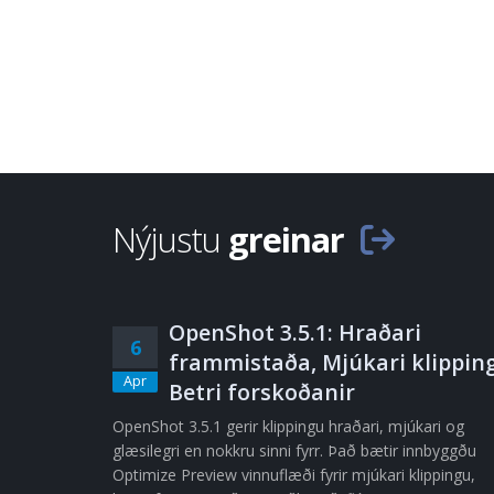
Nýjustu
greinar
OpenShot 3.5.1: Hraðari
6
frammistaða, Mjúkari klipping
Apr
Betri forskoðanir
OpenShot 3.5.1 gerir klippingu hraðari, mjúkari og
glæsilegri en nokkru sinni fyrr. Það bætir innbyggðu
Optimize Preview vinnuflæði fyrir mjúkari klippingu,