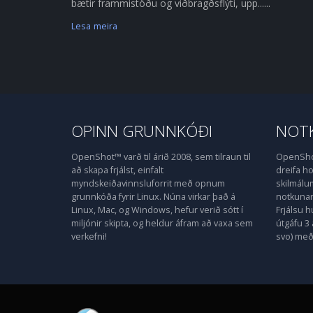
bætir frammistöðu og viðbragðsflýti, upp......
Lesa meira
OPINN GRUNNKÓÐI
NOTK
OpenShot™ varð til árið 2008, sem tilraun til
OpenShot
að skapa frjálst, einfalt
dreifa 
myndskeiðavinnsluforrit með opnum
skilmálu
grunnkóða fyrir Linux. Núna virkar það á
notkunarl
Linux, Mac, og Windows, hefur verið sótt í
Frjálsu 
miljónir skipta, og heldur áfram að vaxa sem
útgáfu 3 
verkefni!
svo) með 