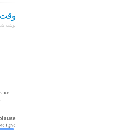
وقت آن رس
نوشته ش
since
t
plause
 I give ...