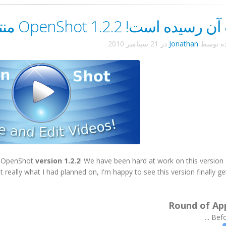
یده است! OpenShot 1.2.2 منتشر شد!
ده توسط
Jonathan
در
21 سپتامبر 2010
.
of OpenShot
version 1.2.2
! We have been hard at work on this version 
 really what I had planned on, I'm happy to see this version finally ge
Round of Ap
Before