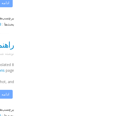
ادامه
برچسب‌ها
بحث‌ها
:
ents
راهنمای 
نوشته ش
slated 8
ons
page.
, and ...
ادامه
برچسب‌ها
بحث‌ها
:
mments