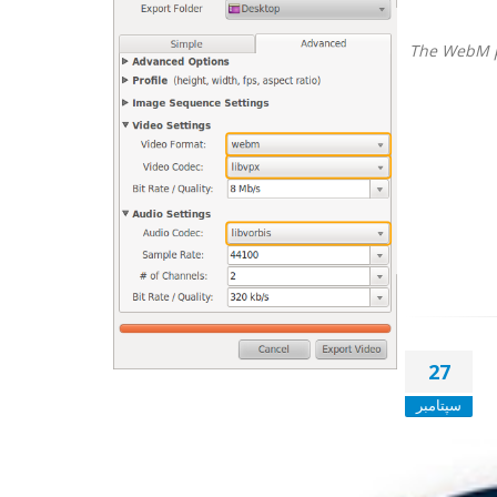
"The WebM p
27
سپتامبر