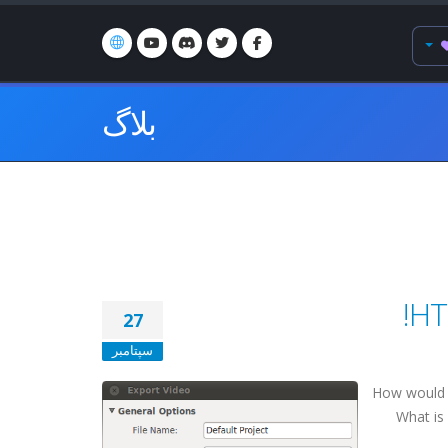
بلاگ
27
سپتامبر
How would 
What is