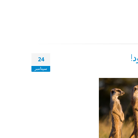
24
سپتامبر