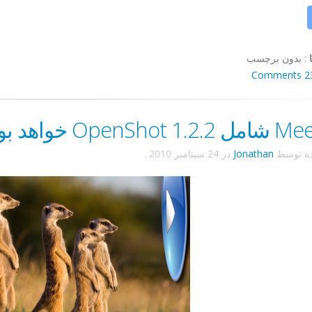
:
بدون برچسب
23 Comm
OpenShot خواهد بود!
ده توسط
Jonathan
در
24 سپتامبر 2010
.