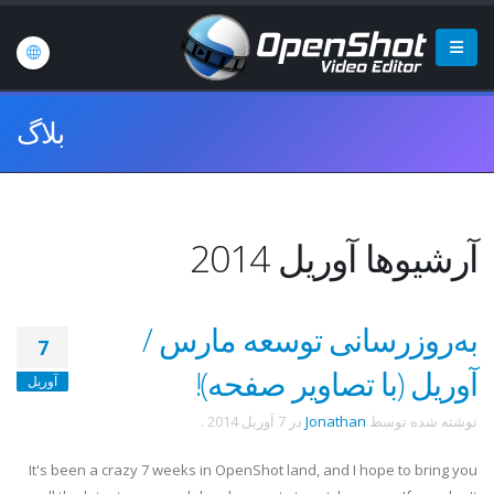
بلاگ
آرشیوها آوریل 2014
به‌روزرسانی توسعه مارس /
7
آوریل (با تصاویر صفحه)!
آوریل
نوشته شده توسط
Jonathan
در
7 آوریل 2014
.
It's been a crazy 7 weeks in OpenShot land, and I hope to bring you