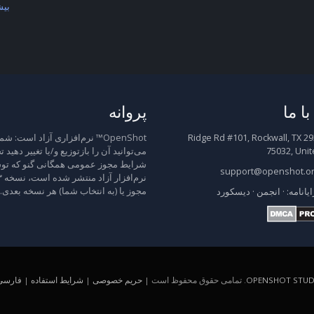
بیش
ا ما
پروانه
2931 Ridge Rd #101, Rockwall, TX
OpenShot™ نرم‌افزاری آزاد است: شم
75032, Unit
می‌توانید آن را بازتوزیع و/یا تغییر دهید 
شرایط مجوز عمومی همگانی گنو که توس
support@openshot.o
مجوز یا (به انتخاب شما) هر نسخه بعدی.
ایانامه:
·
انجمن
·
دیسکورد
OPENSHOT STUDI
. تمامی حقوق محفوظ است |
حریم خصوصی
|
شرایط استفاده
|
فارسی (A