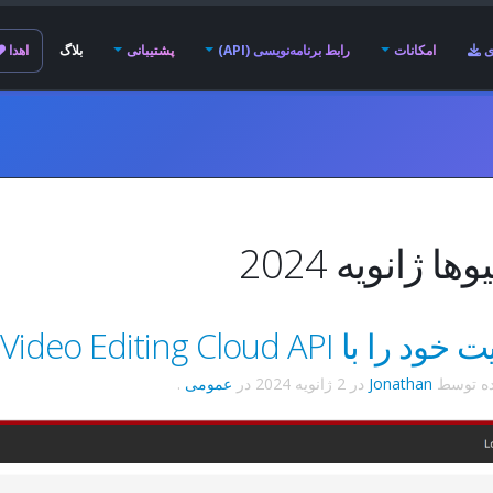
ی
امکانات
رابط برنامه‌نویسی (API)
پشتیبانی
بلاگ
اهدا
ها ژانویه 2024
OpenShot Video Editing Cloud API آزاد کنید!
ده توسط
Jonathan
در
2 ژانویه 2024
در
عمومی
.