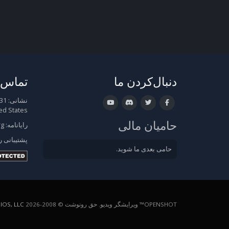
دنبال‌کردن ما
تماس ب
نشانی:
ed States
حامیان مالی
رایانامه:
rg
پشتیبانی
ر
حامی بعدی ما شوید.
OPENSHOT™ ویرایشگر ویدیو. حق رونوشت © 2008-2026
OS, LLC