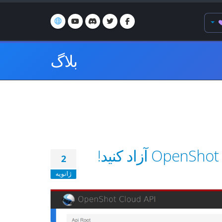
بلاگ
2
ژانویه