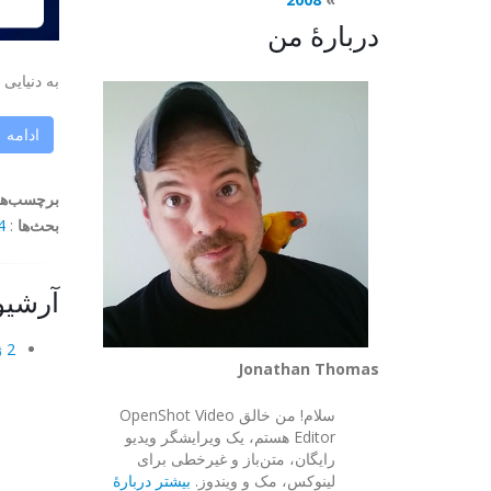
دربارهٔ من
به دنیایی
ادامه
برچسب‌ها
بحث‌ها
:
mments
آرشیو
2 ژانویه 2024
Jonathan Thomas
سلام! من خالق OpenShot Video
Editor هستم، یک ویرایشگر ویدیو
رایگان، متن‌باز و غیرخطی برای
لینوکس، مک و ویندوز.
بیشتر دربارهٔ