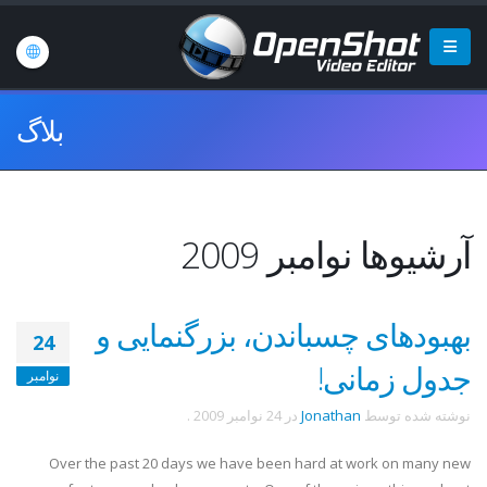
بلاگ
آرشیوها نوامبر 2009
بهبودهای چسباندن، بزرگنمایی و
24
جدول زمانی!
نوامبر
نوشته شده توسط
Jonathan
در
24 نوامبر 2009
.
Over the past 20 days we have been hard at work on many new