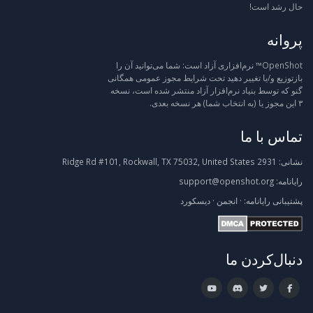
حال رشد است!
پروانه
OpenShot™ نرم‌افزاری آزاد است: شما می‌توانید آن را
بازتوزیع و/یا تغییر دهید تحت شرایط مجوز عمومی همگانی
گنو که توسط بنیاد نرم‌افزار آزاد منتشر شده است، نسخه
۳ این مجوز یا (به انتخاب شما) هر نسخه بعدی.
تماس با ما
نشانی:
2931 Ridge Rd #101, Rockwall, TX 75032, United States
رایانامه:
support@openshot.org
پشتیبانی
رایانامه:
·
انجمن
·
دیسکورد
دنبال‌کردن ما