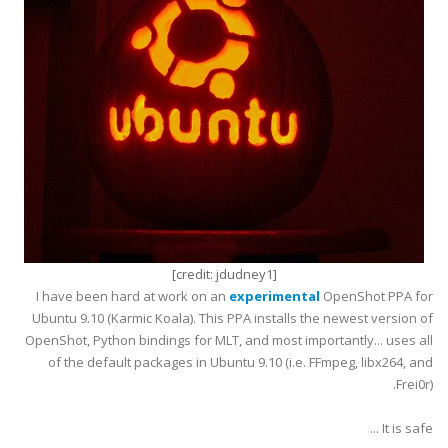
]
jdudney1
[credit:
I have been hard at work on an
experimental
OpenShot PPA for
Ubuntu 9.10 (Karmic Koala). This PPA installs the newest version of
OpenShot, Python bindings for MLT, and most importantly... uses all
of the default packages in Ubuntu 9.10 (i.e. FFmpeg, libx264, and
Frei0r).
It is safe ...