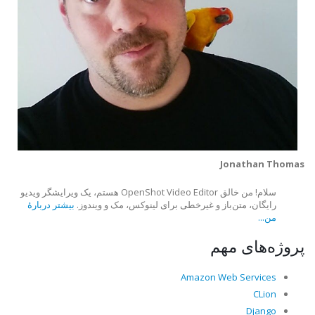
Jonathan Thomas
سلام! من خالق OpenShot Video Editor هستم، یک ویرایشگر ویدیو
رایگان، متن‌باز و غیرخطی برای لینوکس، مک و ویندوز.
بیشتر دربارهٔ
من...
پروژه‌های مهم
Amazon Web Services
CLion
Django