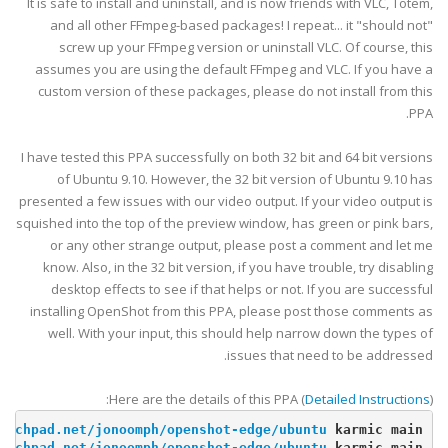
It is safe to install and uninstall, and is now friends with VLC, Totem,
and all other FFmpeg-based packages! I repeat... it "should not"
screw up your FFmpeg version or uninstall VLC. Of course, this
assumes you are using the default FFmpeg and VLC. If you have a
custom version of these packages, please do not install from this
PPA.
I have tested this PPA successfully on both 32 bit and 64 bit versions
of Ubuntu 9.10. However, the 32 bit version of Ubuntu 9.10 has
presented a few issues with our video output. If your video output is
squished into the top of the preview window, has green or pink bars,
or any other strange output, please post a comment and let me
know. Also, in the 32 bit version, if you have trouble, try disabling
desktop effects to see if that helps or not. If you are successful
installing OpenShot from this PPA, please post those comments as
well. With your input, this should help narrow down the types of
issues that need to be addressed.
Here are the details of this PPA (
Detailed Instructions
):
unchpad.net/jonoomph/openshot-edge/ubuntu
karmic
 main
unchpad.net/jonoomph/openshot-edge/ubuntu
karmic
 main