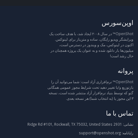
اوپن‌سورس
OpenShot™ در سال ۲۰۰۸ ایجاد شد، با هدف ساخت یک
ویرایشگر ویدیو رایگان، ساده و متن‌باز برای لینوکس.
اکنون در لینوکس، مک و ویندوز در دسترس است،
میلیون‌ها بار دانلود شده و به عنوان یک پروژه همچنان در
حال رشد است!
پروانه
OpenShot™ نرم‌افزاری آزاد است: شما می‌توانید آن را
بازتوزیع و/یا تغییر دهید تحت شرایط مجوز عمومی همگانی
گنو که توسط بنیاد نرم‌افزار آزاد منتشر شده است، نسخه
۳ این مجوز یا (به انتخاب شما) هر نسخه بعدی.
تماس با ما
نشانی:
2931 Ridge Rd #101, Rockwall, TX 75032, United States
رایانامه:
support@openshot.org