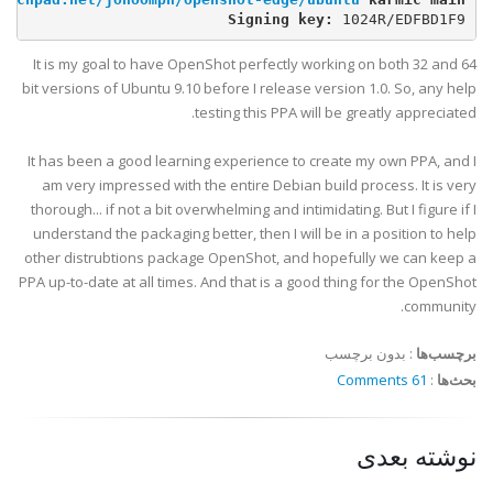
Signing key: 
1024R/EDFBD1F9
It is my goal to have OpenShot perfectly working on both 32 and 64
bit versions of Ubuntu 9.10 before I release version 1.0. So, any help
testing this PPA will be greatly appreciated.
It has been a good learning experience to create my own PPA, and I
am very impressed with the entire Debian build process. It is very
thorough... if not a bit overwhelming and intimidating. But I figure if I
understand the packaging better, then I will be in a position to help
other distrubtions package OpenShot, and hopefully we can keep a
PPA up-to-date at all times. And that is a good thing for the OpenShot
community.
برچسب‌ها
:
بدون برچسب
بحث‌ها
:
61 Comments
نوشته بعدی