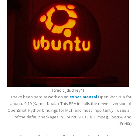
]
jdudney1
[credit:
I have been hard at work on an
experimental
OpenShot PPA for
Ubuntu 9.10 (Karmic Koala). This PPA installs the newest version of
OpenShot, Python bindings for MLT, and most importantly... uses all
of the default packages in Ubuntu 9.10 (i.e. FFmpeg, libx264, and
Frei0r).