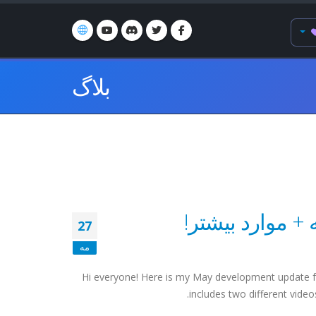
بلاگ
+ موارد بیشتر!
27
مه
Hi everyone! Here is my May development update for 
includes two different video