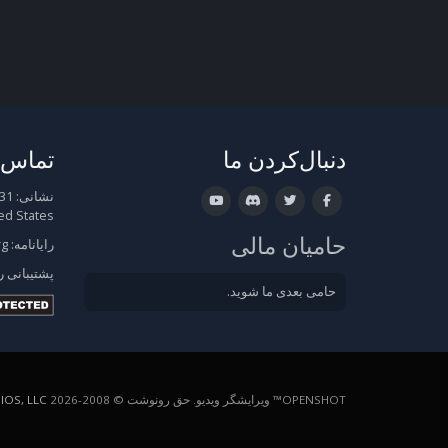
دنبال‌کردن ما
تماس ب
نشانی:
ed States
حامیان مالی
رایانامه:
rg
پشتیبانی
ر
حامی بعدی ما شوید.
OPENSHOT™ ویرایشگر ویدیو. حق رونوشت © 2008-2026
OS, LLC