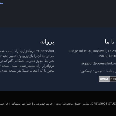
بیش
ا ما
پروانه
2931 Ridge Rd #101, Rockwall, TX
OpenShot™ نرم‌افزاری آزاد است: شم
75032, Unit
می‌توانید آن را بازتوزیع و/یا تغییر دهید 
شرایط مجوز عمومی همگانی گنو که توس
support@openshot.o
مجوز یا (به انتخاب شما) هر نسخه بعدی.
ایانامه:
·
انجمن
·
دیسکورد
OPENSHOT STUDI
. تمامی حقوق محفوظ است |
حریم خصوصی
|
شرایط استفاده
|
فارسی (A