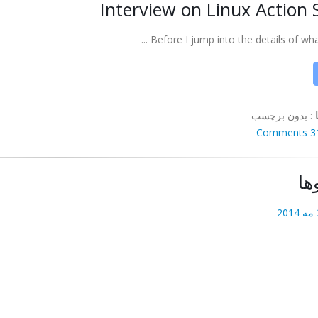
Interview on Linux Action
Before I jump into the details of what'
:
بدون برچسب
31 Comm
ها
2