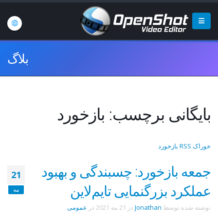
بلاگ
بایگانی برچسب: بازخورد
خوراک RSS بازخورد
جمعه بازخورد: چسبندگی و بهبود
21
عملکرد بزرگنمایی تایم‌لاین
مه
نوشته شده توسط
Jonathan
در
21 مه 2021
در
عمومی
.