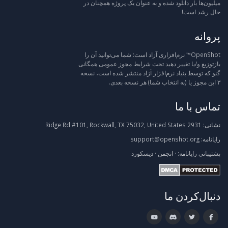
میلیون‌ها بار دانلود شده و به عنوان یک پروژه همچنان در
حال رشد است!
پروانه
OpenShot™ نرم‌افزاری آزاد است: شما می‌توانید آن را
بازتوزیع و/یا تغییر دهید تحت شرایط مجوز عمومی همگانی
گنو که توسط بنیاد نرم‌افزار آزاد منتشر شده است، نسخه
۳ این مجوز یا (به انتخاب شما) هر نسخه بعدی.
تماس با ما
نشانی:
2931 Ridge Rd #101, Rockwall, TX 75032, United States
رایانامه:
support@openshot.org
پشتیبانی
رایانامه:
·
انجمن
·
دیسکورد
دنبال‌کردن ما