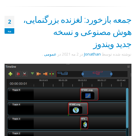
جمعه بازخورد: لغزنده بزرگنمایی،
2
هوش مصنوعی و نسخه
مه
جدید ویندوز
نوشته شده توسط
Jonathan
در
2 مه 2021
در
عمومی
.