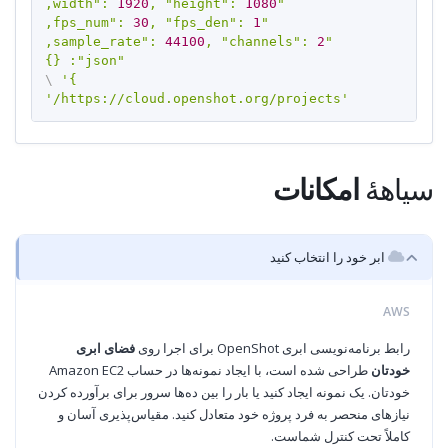
1920
, "height": 
1080
    "width": 
30
, "fps_den": 
1
    "fps_num": 
44100
, "channels": 
2
    "sample_rate": 
\
  }'
'https://cloud.openshot.org/projects/'
سیاههٔ
امکانات
ابر خود را انتخاب کنید
AWS
رابط برنامه‌نویسی ابری OpenShot برای اجرا روی
فضای ابری
خودتان
طراحی شده است، با ایجاد نمونه‌ها در حساب Amazon EC2
خودتان. یک نمونه ایجاد کنید یا بار را بین ده‌ها سرور برای برآورده کردن
نیازهای منحصر به فرد پروژه خود متعادل کنید. مقیاس‌پذیری آسان و
کاملاً تحت کنترل شماست.