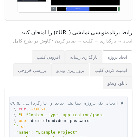
رابط برنامه‌نویسی نمایشی (cURL) را امتحان کنید
ایجاد → بارگذاری → کلیپ → صادر کردن •
کاوش در طرح کامل
ایجاد پروژه
بارگذاری رسانه
افزودن کلیپ
انیمیت کردن کلیپ
برون‌ریزی ویدیو
بررسی خروجی
دانلود ویدئو
# ایجاد یک پروژه نمایشی جدید و بازگرداندن URL/شناسه پروژه آن.
Copy
\
curl
-XPOST
\
"Content-type: application/json"
-H
\
 demo-cloud:demo-password 
--user
-d