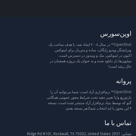
اوپن‌سورس
OpenShot™ در سال ۲۰۰۸ ایجاد شد، با هدف ساخت یک
ویرایشگر ویدیو رایگان، ساده و متن‌باز برای لینوکس.
اکنون در لینوکس، مک و ویندوز در دسترس است،
میلیون‌ها بار دانلود شده و به عنوان یک پروژه همچنان در
حال رشد است!
پروانه
OpenShot™ نرم‌افزاری آزاد است: شما می‌توانید آن را
بازتوزیع و/یا تغییر دهید تحت شرایط مجوز عمومی همگانی
گنو که توسط بنیاد نرم‌افزار آزاد منتشر شده است، نسخه
۳ این مجوز یا (به انتخاب شما) هر نسخه بعدی.
تماس با ما
نشانی:
2931 Ridge Rd #101, Rockwall, TX 75032, United States