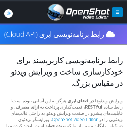
رابط برنامه‌نویسی ابری (Cloud API)
رابط برنامه‌نویسی کاربرپسند برای
خودکارسازی ساخت و ویرایش ویدئو
در مقیاس بزرگ.
ویرایش ویدئوها
در فضای ابری
هرگز به این آسانی نبوده است!
رابط ساده
RESTful
، قیمت‌گذاری
پرداخت به ازای مصرف
، و
قابلیت‌های پیشرو در صنعت ویرایش ویدئو. به راحتی قالب‌های
ویدئویی را در
OpenShot Video Editor
، ویرایشگر ویدئوی
دسکتاپ رایگان و متن‌باز ما که
برنده جوایز
است، ایجاد کرده و با