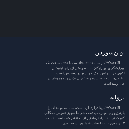
اوپن‌سورس
OpenShot™ در سال ۲۰۰۸ ایجاد شد، با هدف ساخت یک
ویرایشگر ویدیو رایگان، ساده و متن‌باز برای لینوکس.
اکنون در لینوکس، مک و ویندوز در دسترس است،
میلیون‌ها بار دانلود شده و به عنوان یک پروژه همچنان در
حال رشد است!
پروانه
OpenShot™ نرم‌افزاری آزاد است: شما می‌توانید آن را
بازتوزیع و/یا تغییر دهید تحت شرایط مجوز عمومی همگانی
گنو که توسط بنیاد نرم‌افزار آزاد منتشر شده است، نسخه
۳ این مجوز یا (به انتخاب شما) هر نسخه بعدی.