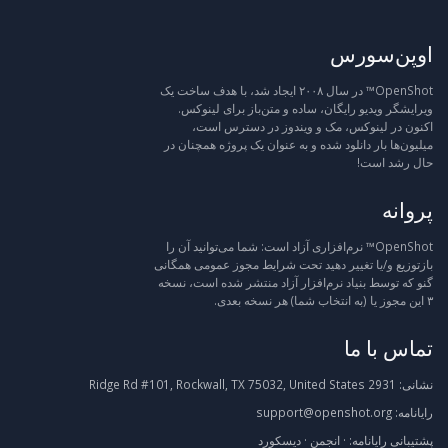
اوپن‌سورس
OpenShot™ در سال ۲۰۰۸ ایجاد شد، با هدف ساخت یک
ویرایشگر ویدیو رایگان، ساده و متن‌باز برای لینوکس.
اکنون در لینوکس، مک و ویندوز در دسترس است،
میلیون‌ها بار دانلود شده و به عنوان یک پروژه همچنان در
حال رشد است!
پروانه
OpenShot™ نرم‌افزاری آزاد است: شما می‌توانید آن را
بازتوزیع و/یا تغییر دهید تحت شرایط مجوز عمومی همگانی
گنو که توسط بنیاد نرم‌افزار آزاد منتشر شده است، نسخه
۳ این مجوز یا (به انتخاب شما) هر نسخه بعدی.
تماس با ما
نشانی:
2931 Ridge Rd #101, Rockwall, TX 75032, United States
رایانامه:
support@openshot.org
پشتیبانی
رایانامه:
·
انجمن
·
دیسکورد