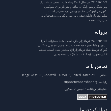
OpenShot™ در سال ۲۰۰۸ ایجاد شد، با هدف ساخت یک
ویرایشگر ویدیو رایگان، ساده و متن‌باز برای لینوکس.
اکنون در لینوکس، مک و ویندوز در دسترس است،
میلیون‌ها بار دانلود شده و به عنوان یک پروژه همچنان در
حال رشد است!
پروانه
OpenShot™ نرم‌افزاری آزاد است: شما می‌توانید آن را
بازتوزیع و/یا تغییر دهید تحت شرایط مجوز عمومی همگانی
گنو که توسط بنیاد نرم‌افزار آزاد منتشر شده است، نسخه
۳ این مجوز یا (به انتخاب شما) هر نسخه بعدی.
تماس با ما
نشانی:
2931 Ridge Rd #101, Rockwall, TX 75032, United States
رایانامه:
support@openshot.org
پشتیبانی
رایانامه:
·
انجمن
·
دیسکورد
دنبال‌کردن ما