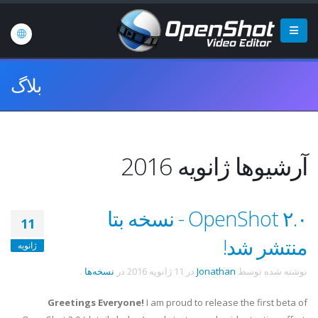
بلاگ
آرشیوها ژانویه 2016
OpenShot ۲.۰ - نسخه بتا
11
منتشر شد!
ژانویه
نوشته شده توسط
Jonathan
در
11 ژانویه 2016
در
نسخه‌ها
.
Greetings Everyone!
I am proud to release the first beta of