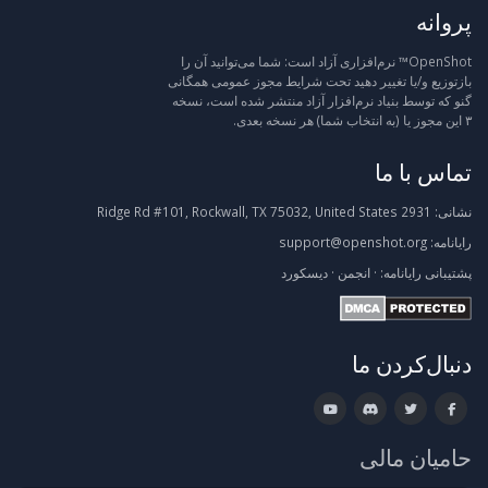
پروانه
OpenShot™ نرم‌افزاری آزاد است: شما می‌توانید آن را
بازتوزیع و/یا تغییر دهید تحت شرایط مجوز عمومی همگانی
گنو که توسط بنیاد نرم‌افزار آزاد منتشر شده است، نسخه
۳ این مجوز یا (به انتخاب شما) هر نسخه بعدی.
تماس با ما
نشانی:
2931 Ridge Rd #101, Rockwall, TX 75032, United States
رایانامه:
support@openshot.org
پشتیبانی
رایانامه:
·
انجمن
·
دیسکورد
دنبال‌کردن ما
حامیان مالی