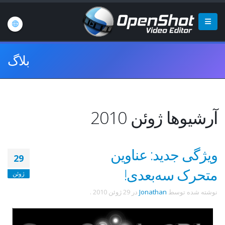
بلاگ
آرشیوها ژوئن 2010
ویژگی جدید: عناوین
29
متحرک سه‌بعدی!
ژوئن
نوشته شده توسط
Jonathan
در
29 ژوئن 2010
.