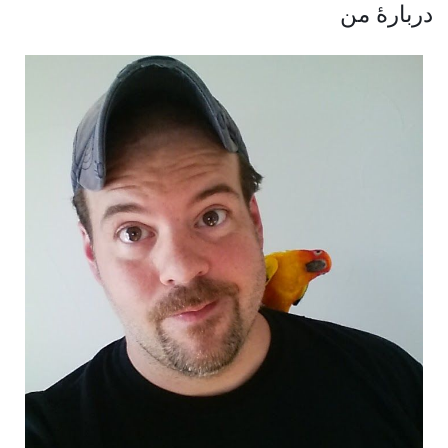
دربارهٔ من