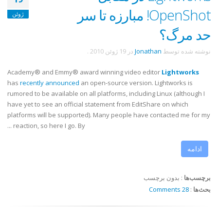
OpenShot! مبارزه تا سر
ژوئن
حد مرگ؟
نوشته شده توسط
Jonathan
در
19 ژوئن 2010
.
Academy® and Emmy® award winning video editor
Lightworks
has
recently announced
an open-source version. Lightworks is
rumored to be available on all platforms, including Linux (although I
have yet to see an official statement from EditShare on which
platforms will be supported). Many people have contacted me for my
reaction, so here I go. By ...
ادامه
برچسب‌ها
:
بدون برچسب
بحث‌ها
:
28 Comments