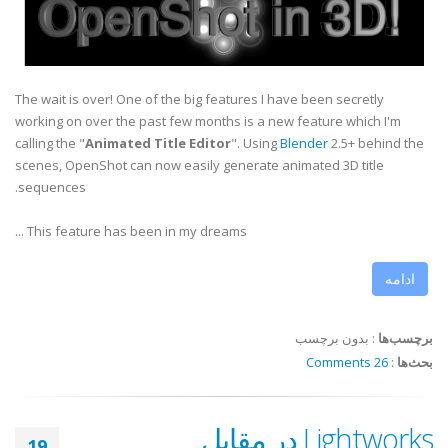
The wait is over! One of the big features I have been secretly
working on over the past few months is a new feature which I'm
calling the "
Animated Title Editor
". Using
Blender
2.5+ behind the
scenes, OpenShot can now easily generate animated 3D title
sequences.
This feature has been in my dreams ...
ادامه
برچسب‌ها
:
بدون برچسب
بحث‌ها
:
26 Comments
Lightworks در مقابل
19