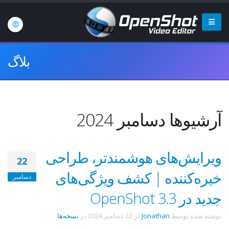
بلاگ
آرشیوها دسامبر 2024
ویرایش‌های هوشمندتر، طراحی
22
خیره‌کننده | کشف ویژگی‌های
دسامبر
جدید در OpenShot 3.3
نوشته شده توسط
Jonathan
در
22 دسامبر 2024
در
نسخه‌ها
.