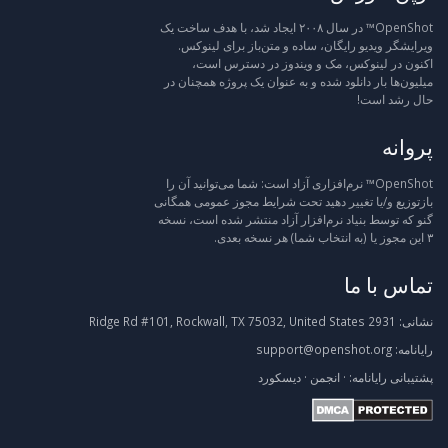
OpenShot™ در سال ۲۰۰۸ ایجاد شد، با هدف ساخت یک
ویرایشگر ویدیو رایگان، ساده و متن‌باز برای لینوکس.
اکنون در لینوکس، مک و ویندوز در دسترس است،
میلیون‌ها بار دانلود شده و به عنوان یک پروژه همچنان در
حال رشد است!
پروانه
OpenShot™ نرم‌افزاری آزاد است: شما می‌توانید آن را
بازتوزیع و/یا تغییر دهید تحت شرایط مجوز عمومی همگانی
گنو که توسط بنیاد نرم‌افزار آزاد منتشر شده است، نسخه
۳ این مجوز یا (به انتخاب شما) هر نسخه بعدی.
تماس با ما
نشانی:
2931 Ridge Rd #101, Rockwall, TX 75032, United States
رایانامه:
support@openshot.org
پشتیبانی
رایانامه:
·
انجمن
·
دیسکورد