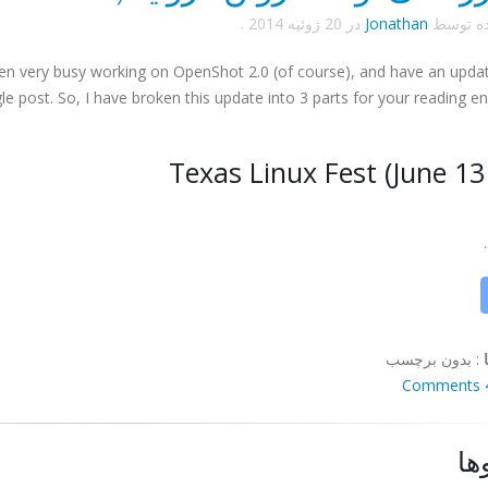
ده توسط
Jonathan
در
20 ژوئیه 2014
.
en very busy working on OpenShot 2.0 (of course), and have an updat
ingle post. So, I have broken this update into 3 parts for your reading e
Texas Linux Fest (June 13 
:
بدون برچسب
4 Co
ها