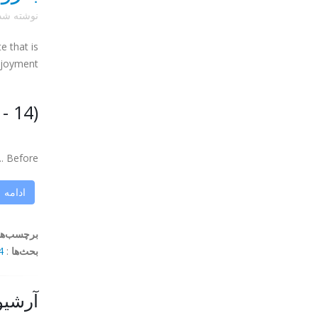
نوشته ش
e that is
njoyment.
- 14)
Before ...
ادامه
برچسب‌ها
بحث‌ها
:
mments
آرشیو