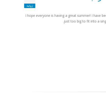
ژوئیه
I hope everyone is having a great summer! I have be
just too big to fit into a s