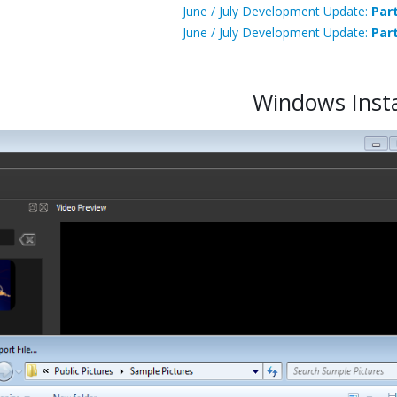
June / July Development Update:
Part
June / July Development Update:
Part
Windows Insta