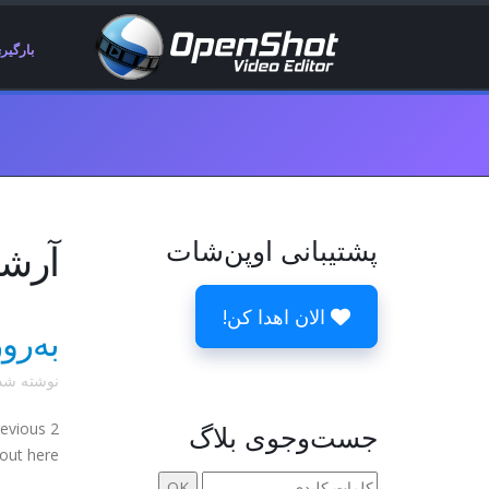
بارگیر
پشتیبانی اوپن‌شات
آرشیو
الان اهدا کن!
به‌رو
نوشته ش
جست‌وجوی بلاگ
revious 2
ut here: