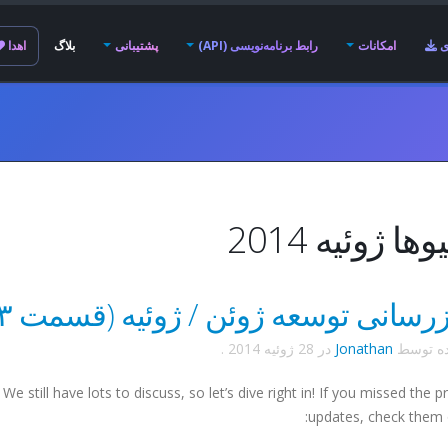
ی
امکانات
رابط برنامه‌نویسی (API)
پشتیبانی
بلاگ
اهدا
ها ژوئیه 2014
زرسانی توسعه ژوئن / ژوئیه (قسمت ۳ از ۳)
ده توسط
Jonathan
در
28 ژوئیه 2014
.
still have lots to discuss, so let’s dive right in! If you missed the p
updates, check them o