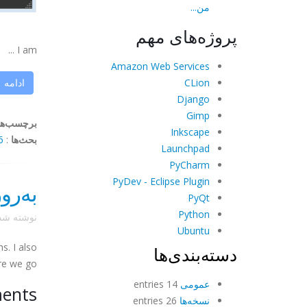
من...
پروژه‌های مهم
I am ...
Amazon Web Services
CLion
ادامه
Django
Gimp
برچسب‌ها
Inkscape
بحث‌ها
:
ents
Launchpad
PyCharm
PyDev - Eclipse Plugin
به‌رو
PyQt
Python
نوشته ش
Ubuntu
s. I also
دسته‌بندی‌ها
re we go!
عمومی
14 entries
ments
نسخه‌ها
26 entries