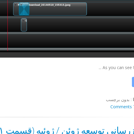
As you can see fr
:
بدون برچسب
7 Co
زرسانی توسعه ژوئن / ژوئیه (قسمت ۱ از ۳)