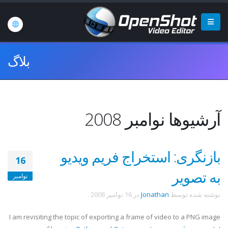
بلاگ
آرشیوها نوامبر 2008
بازنگری: استخراج فریم ویدیو
16
به تصویر
نوامبر
نوشته شده توسط
Jonathan
در
16 نوامبر 2008
.
I am revisiting the topic of exporting a frame of video to a PNG image