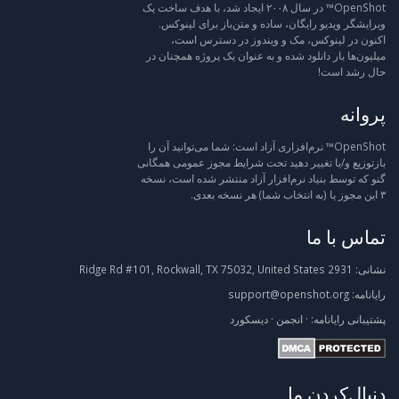
OpenShot™ در سال ۲۰۰۸ ایجاد شد، با هدف ساخت یک
ویرایشگر ویدیو رایگان، ساده و متن‌باز برای لینوکس.
اکنون در لینوکس، مک و ویندوز در دسترس است،
میلیون‌ها بار دانلود شده و به عنوان یک پروژه همچنان در
حال رشد است!
پروانه
OpenShot™ نرم‌افزاری آزاد است: شما می‌توانید آن را
بازتوزیع و/یا تغییر دهید تحت شرایط مجوز عمومی همگانی
گنو که توسط بنیاد نرم‌افزار آزاد منتشر شده است، نسخه
۳ این مجوز یا (به انتخاب شما) هر نسخه بعدی.
تماس با ما
نشانی:
2931 Ridge Rd #101, Rockwall, TX 75032, United States
رایانامه:
support@openshot.org
پشتیبانی
رایانامه:
·
انجمن
·
دیسکورد
دنبال‌کردن ما