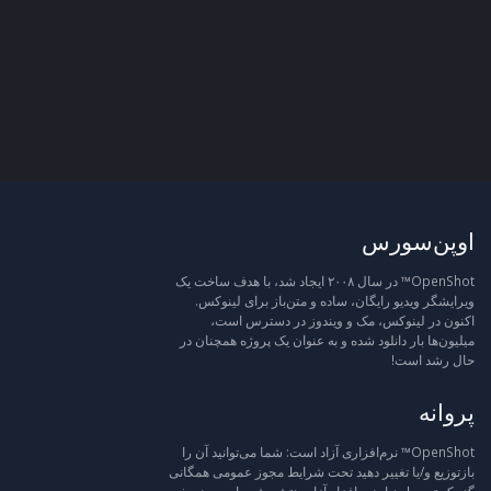
اوپن‌سورس
OpenShot™ در سال ۲۰۰۸ ایجاد شد، با هدف ساخت یک
ویرایشگر ویدیو رایگان، ساده و متن‌باز برای لینوکس.
اکنون در لینوکس، مک و ویندوز در دسترس است،
میلیون‌ها بار دانلود شده و به عنوان یک پروژه همچنان در
حال رشد است!
پروانه
OpenShot™ نرم‌افزاری آزاد است: شما می‌توانید آن را
بازتوزیع و/یا تغییر دهید تحت شرایط مجوز عمومی همگانی