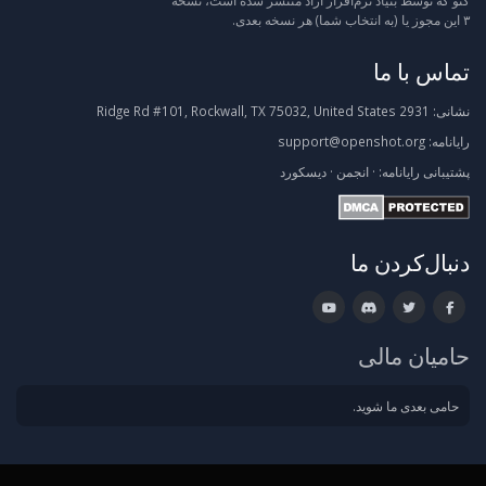
گنو که توسط بنیاد نرم‌افزار آزاد منتشر شده است، نسخه
۳ این مجوز یا (به انتخاب شما) هر نسخه بعدی.
تماس با ما
نشانی:
2931 Ridge Rd #101, Rockwall, TX 75032, United States
رایانامه:
support@openshot.org
پشتیبانی
رایانامه:
·
انجمن
·
دیسکورد
دنبال‌کردن ما
حامیان مالی
حامی بعدی ما شوید.