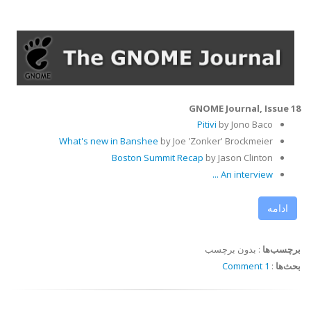
GNOME Journal, Issue 18
Pitivi
by Jono Baco
What's new
in Banshee
by Joe 'Zonker' Brockmeier
Boston Summit Recap
by Jason Clinton
An interview ...
ادامه
برچسب‌ها
:
بدون برچسب
بحث‌ها
:
1 Comment