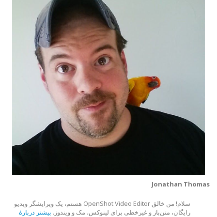
Jonathan Thomas
سلام! من خالق OpenShot Video Editor هستم، یک ویرایشگر ویدیو
رایگان، متن‌باز و غیرخطی برای لینوکس، مک و ویندوز.
بیشتر دربارهٔ