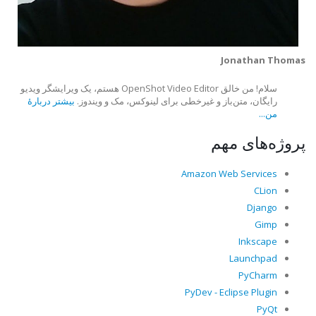
Jonathan Thomas
سلام! من خالق OpenShot Video Editor هستم، یک ویرایشگر ویدیو
رایگان، متن‌باز و غیرخطی برای لینوکس، مک و ویندوز.
بیشتر دربارهٔ
من...
پروژه‌های مهم
Amazon Web Services
CLion
Django
Gimp
Inkscape
Launchpad
PyCharm
PyDev - Eclipse Plugin
PyQt