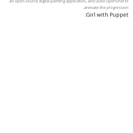
an open-source digital painting application, and used OpenShot to
animate the progression.
Girl with Puppet: