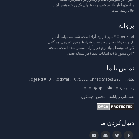
میلیون‌ها بار دانلود شده و به عنوان یک پروژه همچنان در
حال رشد است!
پروانه
OpenShot™ نرم‌افزاری آزاد است: شما می‌توانید آن را
بازتوزیع و/یا تغییر دهید تحت شرایط مجوز عمومی همگانی
گنو که توسط بنیاد نرم‌افزار آزاد منتشر شده است، نسخه
۳ این مجوز یا (به انتخاب شما) هر نسخه بعدی.
تماس با ما
نشانی:
2931 Ridge Rd #101, Rockwall, TX 75032, United States
رایانامه:
support@openshot.org
پشتیبانی
رایانامه:
·
انجمن
·
دیسکورد
دنبال‌کردن ما