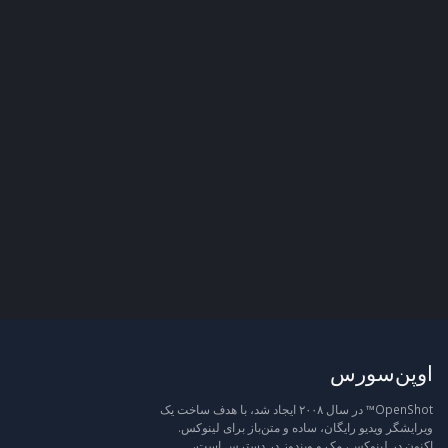
اوپن‌سورس
OpenShot™ در سال ۲۰۰۸ ایجاد شد، با هدف ساخت یک
ویرایشگر ویدیو رایگان، ساده و متن‌باز برای لینوکس.
اکنون در لینوکس، مک و ویندوز در دسترس است،