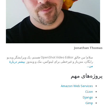
Jonathan Thomas
سلام! من خالق OpenShot Video Editor هستم، یک ویرایشگر ویدیو
رایگان، متن‌باز و غیرخطی برای لینوکس، مک و ویندوز.
بیشتر دربارهٔ
من...
پروژه‌های مهم
Amazon Web Services
CLion
Django
Gimp