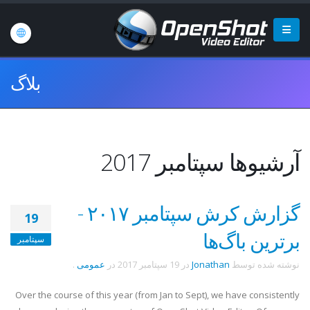
بلاگ
آرشیوها سپتامبر 2017
گزارش کرش سپتامبر ۲۰۱۷ -
19
برترین باگ‌ها
سپتامبر
نوشته شده توسط
Jonathan
در
19 سپتامبر 2017
در
عمومی
.
Over the course of this year (from Jan to Sept), we have consistently