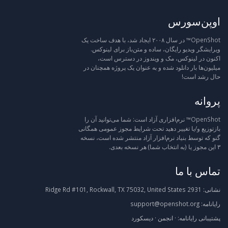
اوپن‌سورس
OpenShot™ در سال ۲۰۰۸ ایجاد شد، با هدف ساخت یک
ویرایشگر ویدیو رایگان، ساده و متن‌باز برای لینوکس.
اکنون در لینوکس، مک و ویندوز در دسترس است،
میلیون‌ها بار دانلود شده و به عنوان یک پروژه همچنان در
حال رشد است!
پروانه
OpenShot™ نرم‌افزاری آزاد است: شما می‌توانید آن را
بازتوزیع و/یا تغییر دهید تحت شرایط مجوز عمومی همگانی
گنو که توسط بنیاد نرم‌افزار آزاد منتشر شده است، نسخه
۳ این مجوز یا (به انتخاب شما) هر نسخه بعدی.
تماس با ما
نشانی:
2931 Ridge Rd #101, Rockwall, TX 75032, United States
رایانامه:
support@openshot.org
پشتیبانی
رایانامه:
·
انجمن
·
دیسکورد