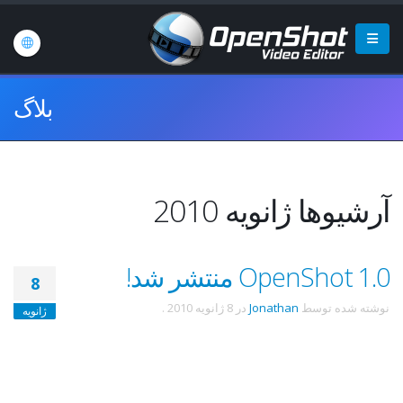
بلاگ
آرشیوها ژانویه 2010
OpenShot 1.0 منتشر شد!
8
نوشته شده توسط
Jonathan
در
8 ژانویه 2010
.
ژانویه