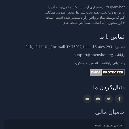
OpenShot™ نرم‌افزاری آزاد است: شما می‌توانید آن را
بازتوزیع و/یا تغییر دهید تحت شرایط مجوز عمومی همگانی
گنو که توسط بنیاد نرم‌افزار آزاد منتشر شده است، نسخه
۳ این مجوز یا (به انتخاب شما) هر نسخه بعدی.
تماس با ما
نشانی:
2931 Ridge Rd #101, Rockwall, TX 75032, United States
رایانامه:
support@openshot.org
پشتیبانی
رایانامه:
·
انجمن
·
دیسکورد
دنبال‌کردن ما
حامیان مالی
حامی بعدی ما شوید.