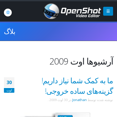
بلاگ
آرشیوها اوت 2009
ما به کمک شما نیاز داریم!
30
گزینه‌های ساده خروجی!
اوت
نوشته شده توسط
Jonathan
در
30 اوت 2009
.