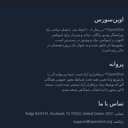
اوپن‌سورس
OpenShot™ در سال ۲۰۰۸ ایجاد شد، با هدف ساخت یک
ویرایشگر ویدیو رایگان، ساده و متن‌باز برای لینوکس.
اکنون در لینوکس، مک و ویندوز در دسترس است،
میلیون‌ها بار دانلود شده و به عنوان یک پروژه همچنان در
حال رشد است!
پروانه
OpenShot™ نرم‌افزاری آزاد است: شما می‌توانید آن را
بازتوزیع و/یا تغییر دهید تحت شرایط مجوز عمومی همگانی
گنو که توسط بنیاد نرم‌افزار آزاد منتشر شده است، نسخه
۳ این مجوز یا (به انتخاب شما) هر نسخه بعدی.
تماس با ما
نشانی:
2931 Ridge Rd #101, Rockwall, TX 75032, United States
رایانامه:
support@openshot.org