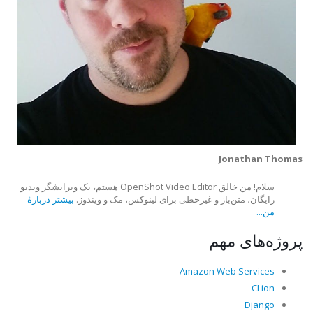
Jonathan Thomas
سلام! من خالق OpenShot Video Editor هستم، یک ویرایشگر ویدیو
رایگان، متن‌باز و غیرخطی برای لینوکس، مک و ویندوز.
بیشتر دربارهٔ
من...
پروژه‌های مهم
Amazon Web Services
CLion
Django