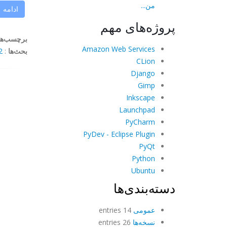
من...
ادامه
پروژه‌های مهم
برچسب‌ها
Amazon Web Services
بحث‌ها
:
ents
CLion
Django
Gimp
Inkscape
Launchpad
PyCharm
PyDev - Eclipse Plugin
PyQt
Python
Ubuntu
دسته‌بندی‌ها
عمومی
14 entries
نسخه‌ها
26 entries