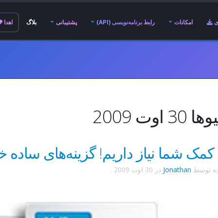
ی
امکانات
رابط برنامه‌نویسی (API)
پشتیبانی
بلاگ
اهدا
3 اوت 2009
 کمک شما نیاز داریم! گزینه‌های ساده 
ده توسط
Jonathan
در
30 اوت 2009
.