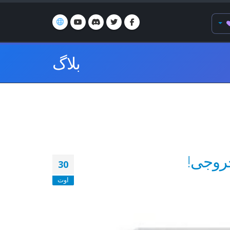
بلاگ
خروجی!
30
اوت