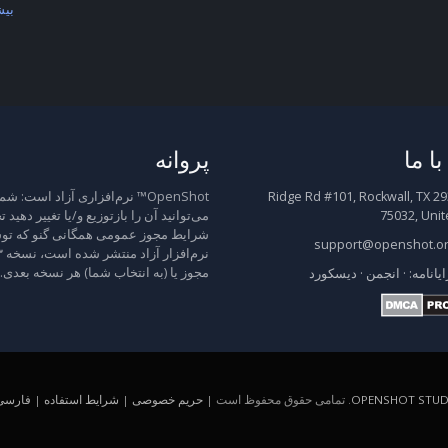
بیش
ا ما
پروانه
2931 Ridge Rd #101, Rockwall, TX
OpenShot™ نرم‌افزاری آزاد است: شم
75032, Unit
می‌توانید آن را بازتوزیع و/یا تغییر دهید 
شرایط مجوز عمومی همگانی گنو که توس
support@openshot.o
مجوز یا (به انتخاب شما) هر نسخه بعدی.
ایانامه:
·
انجمن
·
دیسکورد
OPENSHOT STUDI
. تمامی حقوق محفوظ است |
حریم خصوصی
|
شرایط استفاده
|
فارسی (A