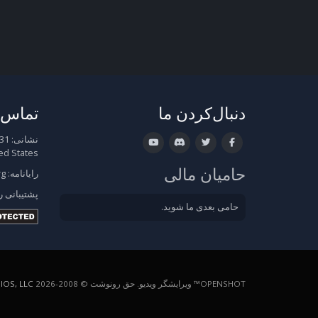
دنبال‌کردن ما
تماس ب
نشانی:
ed States
حامیان مالی
رایانامه:
rg
پشتیبانی
ر
حامی بعدی ما شوید.
OPENSHOT™ ویرایشگر ویدیو. حق رونوشت © 2008-2026
OS, LLC