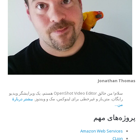
Jonathan Thomas
سلام! من خالق OpenShot Video Editor هستم، یک ویرایشگر ویدیو
رایگان، متن‌باز و غیرخطی برای لینوکس، مک و ویندوز.
بیشتر دربارهٔ
من...
پروژه‌های مهم
Amazon Web Services
CLion