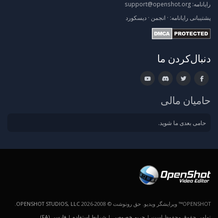
رایانامه:
support@openshot.org
پشتیبانی
رایانامه:
·
انجمن
·
دیسکورد
دنبال‌کردن ما
حامیان مالی
حامی بعدی ما شوید.
OPENSHOT™ ویرایشگر ویدیو. حق رونوشت © 2008-2026
OPENSHOT STUDIOS, LLC
.
تمامی حقوق محفوظ است |
حریم خصوصی
|
شرایط استفاده
|
فارسی (FA)