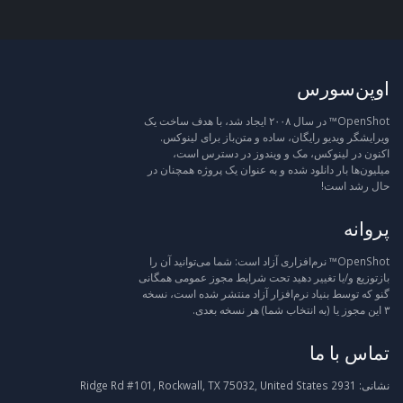
اوپن‌سورس
OpenShot™ در سال ۲۰۰۸ ایجاد شد، با هدف ساخت یک
ویرایشگر ویدیو رایگان، ساده و متن‌باز برای لینوکس.
اکنون در لینوکس، مک و ویندوز در دسترس است،
میلیون‌ها بار دانلود شده و به عنوان یک پروژه همچنان در
حال رشد است!
پروانه
OpenShot™ نرم‌افزاری آزاد است: شما می‌توانید آن را
بازتوزیع و/یا تغییر دهید تحت شرایط مجوز عمومی همگانی
گنو که توسط بنیاد نرم‌افزار آزاد منتشر شده است، نسخه
۳ این مجوز یا (به انتخاب شما) هر نسخه بعدی.
تماس با ما
نشانی:
2931 Ridge Rd #101, Rockwall, TX 75032, United States