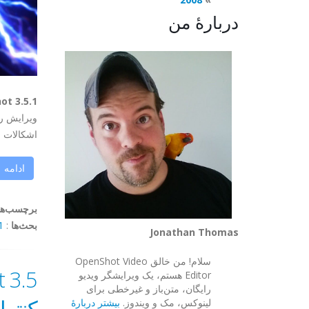
دربارهٔ من
OpenShot 3.5.1 ویرایش را سریع‌تر، روا
ویرایش رو
اشکالات م
ادامه
برچسب‌ها
بحث‌ها
:
omment
Jonathan Thomas
سلام! من خالق OpenShot Video
Editor هستم، یک ویرایشگر ویدیو
رایگان، متن‌باز و غیرخطی برای
کنترل
لینوکس، مک و ویندوز.
بیشتر دربارهٔ