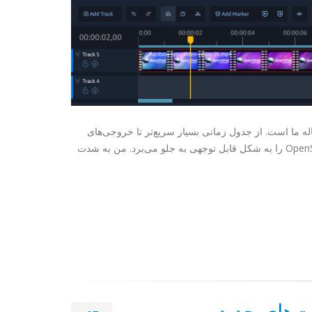
اریخ ۱۸ ساله ما است. از جدول زمانی بسیار سریع‌تر تا خروجی‌های
بهتر، شتاب‌دهی GPU بهبود یافته، افکت‌های هوشمندتر و پایداری قوی‌تر، این نسخه OpenShot را به شکل قابل توجهی به جلو می‌برد. من به شدت
رد، افکت‌های جدید،