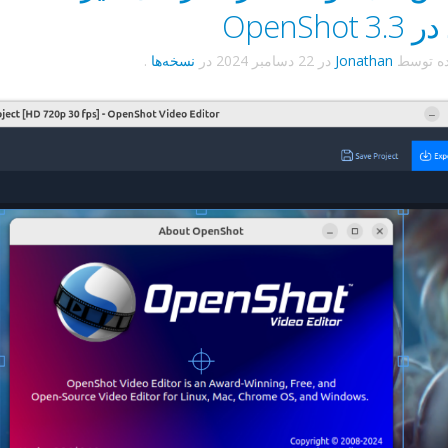
OpenShot
ده توسط
Jonathan
در
22 دسامبر 2024
در
نسخه‌ها
.