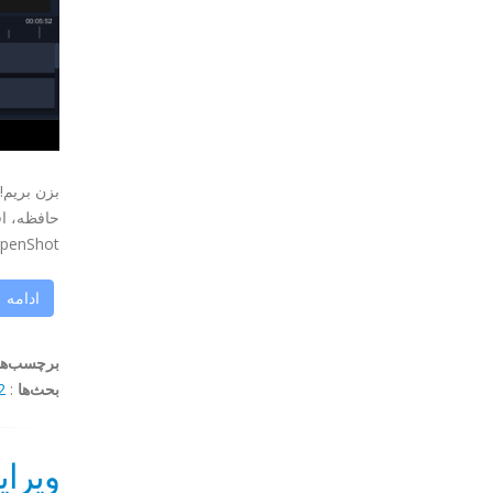
حافظه، اف
OpenShot را آزمایش ک
ادامه
برچسب‌ها
بحث‌ها
:
mments
ویرا