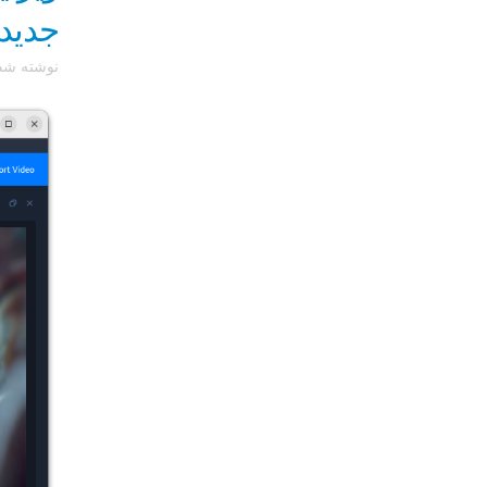
جدید در  3.3
نوشته ش