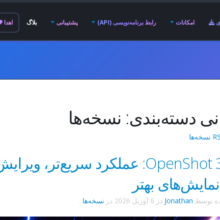
ی
امکانات
رابط برنامه‌نویسی (API)
پشتیبانی
بلاگ
اهدا
انی دسته‌بندی: نسخه‌ها
OpenShot 3.5.1: عملکرد سریع‌تر، ویر
مایش‌های بهتر
ده توسط
Jonathan
در
6 آوریل 2026
در
نسخه‌ها
.