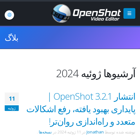
بلاگ
آرشیوها ژوئیه 2024
انتشار OpenShot 3.2.1 |
11
پایداری بهبود یافته، رفع اشکالات
ژوئیه
متعدد و راه‌اندازی روان‌تر!
نوشته شده توسط
Jonathan
در
11 ژوئیه 2024
در
نسخه‌ها
.