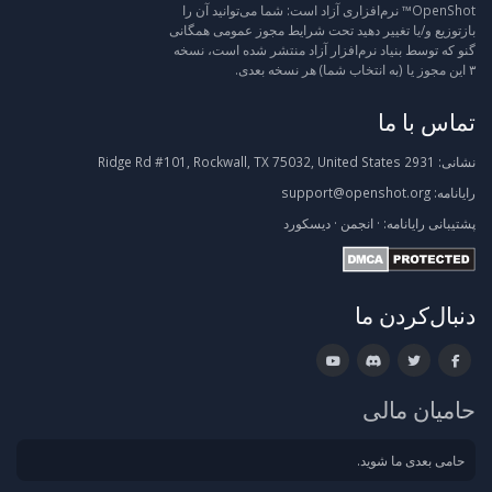
OpenShot™ نرم‌افزاری آزاد است: شما می‌توانید آن را
بازتوزیع و/یا تغییر دهید تحت شرایط مجوز عمومی همگانی
گنو که توسط بنیاد نرم‌افزار آزاد منتشر شده است، نسخه
۳ این مجوز یا (به انتخاب شما) هر نسخه بعدی.
تماس با ما
نشانی:
2931 Ridge Rd #101, Rockwall, TX 75032, United States
رایانامه:
support@openshot.org
پشتیبانی
رایانامه:
·
انجمن
·
دیسکورد
دنبال‌کردن ما
حامیان مالی
حامی بعدی ما شوید.