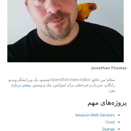
Jonathan Thomas
سلام! من خالق OpenShot Video Editor هستم، یک ویرایشگر ویدیو
رایگان، متن‌باز و غیرخطی برای لینوکس، مک و ویندوز.
بیشتر دربارهٔ
من...
پروژه‌های مهم
Amazon Web Services
CLion
Django