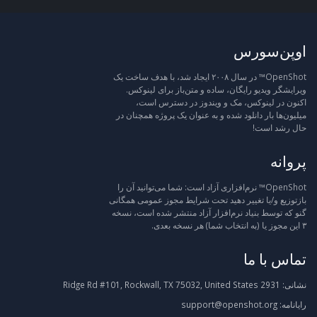
اوپن‌سورس
OpenShot™ در سال ۲۰۰۸ ایجاد شد، با هدف ساخت یک
ویرایشگر ویدیو رایگان، ساده و متن‌باز برای لینوکس.
اکنون در لینوکس، مک و ویندوز در دسترس است،
میلیون‌ها بار دانلود شده و به عنوان یک پروژه همچنان در
حال رشد است!
پروانه
OpenShot™ نرم‌افزاری آزاد است: شما می‌توانید آن را
بازتوزیع و/یا تغییر دهید تحت شرایط مجوز عمومی همگانی
گنو که توسط بنیاد نرم‌افزار آزاد منتشر شده است، نسخه
۳ این مجوز یا (به انتخاب شما) هر نسخه بعدی.
تماس با ما
نشانی:
2931 Ridge Rd #101, Rockwall, TX 75032, United States
رایانامه:
support@openshot.org