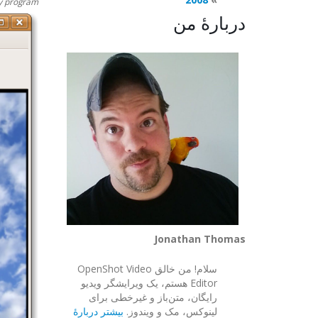
y program:
دربارهٔ من
Jonathan Thomas
سلام! من خالق OpenShot Video
Editor هستم، یک ویرایشگر ویدیو
رایگان، متن‌باز و غیرخطی برای
لینوکس، مک و ویندوز.
بیشتر دربارهٔ