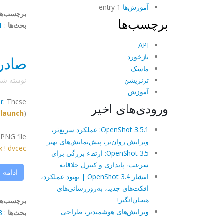
آموزش‌ها
1 entry
برچسب‌ها
برچسب‌ها
بحث‌ها
:
omment
API
بازخورد
صادرا
ماسک
ترنزیشن
نوشته ش
آموزش
r
. These
ورودی‌های اخیر
-launch
):
OpenShot 3.5.1: عملکرد سریع‌تر،
PNG file:
ویرایش روان‌تر، پیش‌نمایش‌های بهتر
dec ! ...
OpenShot 3.5: ارتقاء بزرگی برای
سرعت، پایداری و کنترل خلاقانه
ادامه
انتشار OpenShot 3.4 | بهبود عملکرد،
افکت‌های جدید، به‌روزرسانی‌های
هیجان‌انگیز!
برچسب‌ها
ویرایش‌های هوشمندتر، طراحی
بحث‌ها
:
mments