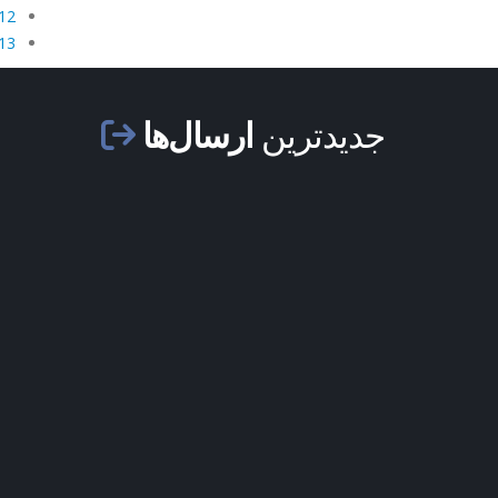
12 ژوئن 008
13 ژوئن 008
جدیدترین
ارسال‌ها