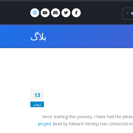
بلاگ
13
ژوئن
Since starting this journey, I have had the pl
project
(lead by Edward Hervey) has contacted 