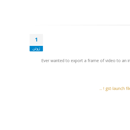
1
ژوئن
Ever wanted to export a frame of video to an im
gst-launch fi