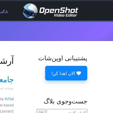
بارگیر
پشتیبانی اوپن‌شات
آرشیو
الان اهدا کن!
جامع
نوشته ش
جست‌وجوی بلاگ
PiTiVi
The
in
based
 project.