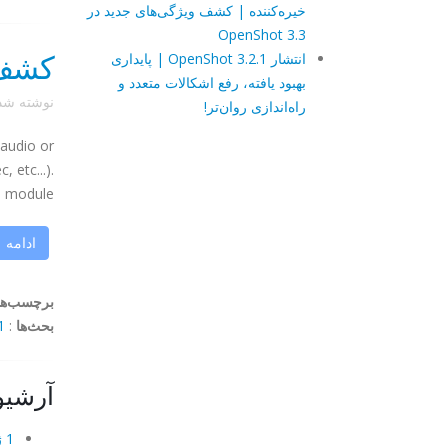
خیره‌کننده | کشف ویژگی‌های جدید در
OpenShot 3.3
کشف ا
انتشار OpenShot 3.2.1 | پایداری
بهبود یافته، رفع اشکالات متعدد و
نوشته ش
راه‌اندازی روان‌تر!
(audio or
ec
, etc...).
odule ...
ادامه
برچسب‌ها
بحث‌ها
:
omment
آرشیو
1 ژوئن 2008