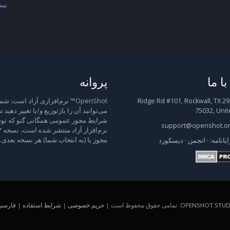
بیش
ا ما
پروانه
2931 Ridge Rd #101, Rockwall, TX
OpenShot™ نرم‌افزاری آزاد است: شم
75032, Unit
می‌توانید آن را بازتوزیع و/یا تغییر دهید 
شرایط مجوز عمومی همگانی گنو که توس
support@openshot.o
مجوز یا (به انتخاب شما) هر نسخه بعدی.
ایانامه:
·
انجمن
·
دیسکورد
OPENSHOT STUDI
. تمامی حقوق محفوظ است |
حریم خصوصی
|
شرایط استفاده
|
فارسی (A