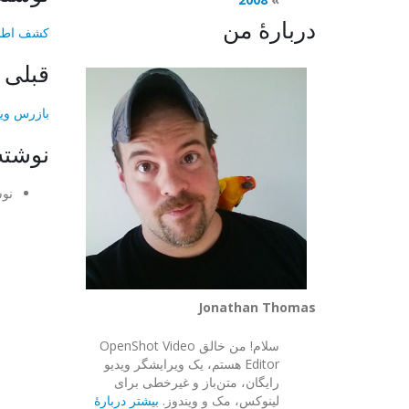
دربارهٔ من
کشف اطلاعا
قبلی
بازرس وید
نوشته
نوش
Jonathan Thomas
سلام! من خالق OpenShot Video
Editor هستم، یک ویرایشگر ویدیو
رایگان، متن‌باز و غیرخطی برای
لینوکس، مک و ویندوز.
بیشتر دربارهٔ