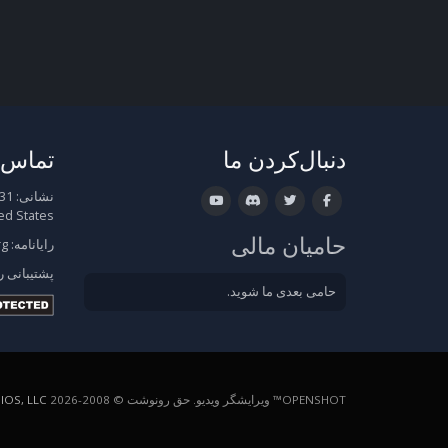
دنبال‌کردن ما
تماس ب
نشانی:
ed States
حامیان مالی
رایانامه:
rg
پشتیبانی
ر
حامی بعدی ما شوید.
OPENSHOT™ ویرایشگر ویدیو. حق رونوشت © 2008-2026
OS, LLC