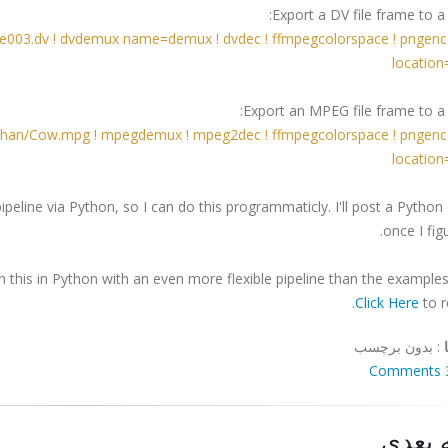
Export a DV file frame to a 
re003.dv ! dvdemux name=demux ! dvdec ! ffmpegcolorspace ! pngenc !
location
Export an MPEG file frame to a 
athan/Cow.mpg ! mpegdemux ! mpeg2dec ! ffmpegcolorspace ! pngenc ! 
location
ipeline via Python, so I can do this programmaticly. I'll post a Pytho
once I figu
h this in Python with an even more flexible pipeline than the examples
Click Here
to r
:
بدون برچسب
3 Co
 بعدی