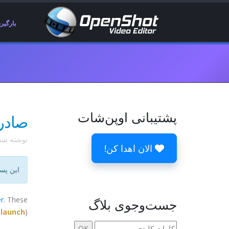
بارگیر
پشتیبانی اوپن‌شات
صادرا
نوشته ش
الان اهدا کن!
این پس
r
. These
جست‌وجوی بلاگ
-launch
):