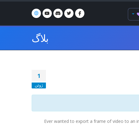
بلاگ
1
ژوئن
Ever wanted to export a frame of video to an im