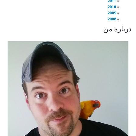
2011
2010
2009
2008
دربارهٔ من