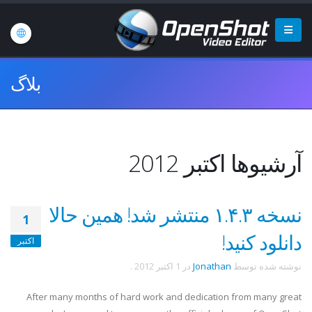
بلاگ
آرشیوها اکتبر 2012
نسخه ۱.۴.۳ منتشر شد! همین حالا
1
دانلود کنید!
اکتبر
نوشته شده توسط
Jonathan
در
1 اکتبر 2012
.
After many months of hard work and dedication from many great