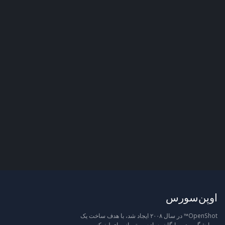
اوپن‌سورس
OpenShot™ در سال ۲۰۰۸ ایجاد شد، با هدف ساخت یک
ویرایشگر ویدیو رایگان، ساده و متن‌باز برای لینوکس.