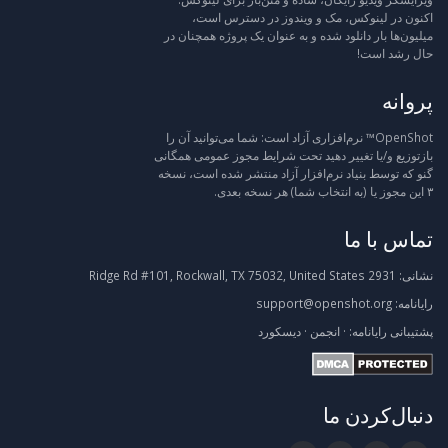
اکنون در لینوکس، مک و ویندوز در دسترس است،
میلیون‌ها بار دانلود شده و به عنوان یک پروژه همچنان در
حال رشد است!
پروانه
OpenShot™ نرم‌افزاری آزاد است: شما می‌توانید آن را
بازتوزیع و/یا تغییر دهید تحت شرایط مجوز عمومی همگانی
گنو که توسط بنیاد نرم‌افزار آزاد منتشر شده است، نسخه
۳ این مجوز یا (به انتخاب شما) هر نسخه بعدی.
تماس با ما
نشانی:
2931 Ridge Rd #101, Rockwall, TX 75032, United States
رایانامه:
support@openshot.org
پشتیبانی
رایانامه:
·
انجمن
·
دیسکورد
دنبال‌کردن ما