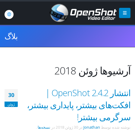
بلاگ
آرشیوها ژوئن 2018
انتشار OpenShot 2.4.2 |
30
افکت‌های بیشتر، پایداری بیشتر،
ژوئن
سرگرمی بیشتر!
نوشته شده توسط
Jonathan
در
30 ژوئن 2018
در
نسخه‌ها
.