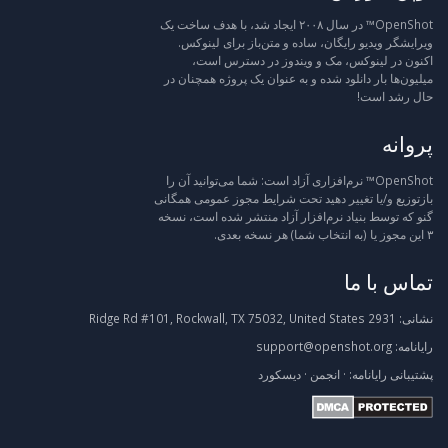
OpenShot™ در سال ۲۰۰۸ ایجاد شد، با هدف ساخت یک
ویرایشگر ویدیو رایگان، ساده و متن‌باز برای لینوکس.
اکنون در لینوکس، مک و ویندوز در دسترس است،
میلیون‌ها بار دانلود شده و به عنوان یک پروژه همچنان در
حال رشد است!
پروانه
OpenShot™ نرم‌افزاری آزاد است: شما می‌توانید آن را
بازتوزیع و/یا تغییر دهید تحت شرایط مجوز عمومی همگانی
گنو که توسط بنیاد نرم‌افزار آزاد منتشر شده است، نسخه
۳ این مجوز یا (به انتخاب شما) هر نسخه بعدی.
تماس با ما
نشانی:
2931 Ridge Rd #101, Rockwall, TX 75032, United States
رایانامه:
support@openshot.org
پشتیبانی
رایانامه:
·
انجمن
·
دیسکورد