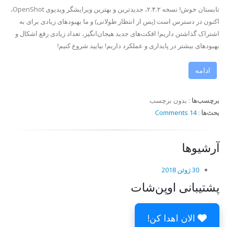
تابستان خوش! نسخه ۲.۴.۲، جدیدترین و بهترین ویرایشگر ویدیوی OpenShot،
اکنون در دسترس است (پس از انتظار طولانی) و ما بهبودهای زیادی برای به
اشتراک گذاشتن داریم! افکت‌های جدید هیجان‌انگیز، تعداد زیادی رفع اشکال و
بهبودهای بیشتر در پایداری و عملکرد داریم! بیایید شروع کنیم!
ادامه
برچسب‌ها
:
بدون برچسب
بحث‌ها
:
14 Comments
آرشیوها
30 ژوئن 2018
پشتیبانی اوپن‌شات
الان اهدا کن!