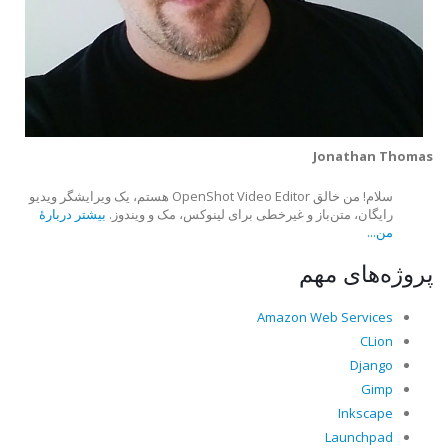
Jonathan Thomas
سلام! من خالق OpenShot Video Editor هستم، یک ویرایشگر ویدیو
رایگان، متن‌باز و غیرخطی برای لینوکس، مک و ویندوز.
بیشتر دربارهٔ
من...
پروژه‌های مهم
Amazon Web Services
CLion
Django
Gimp
Inkscape
Launchpad