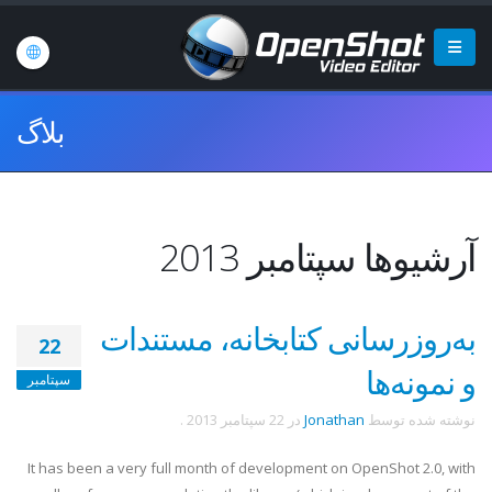
بلاگ
آرشیوها سپتامبر 2013
به‌روزرسانی کتابخانه، مستندات
22
و نمونه‌ها
سپتامبر
نوشته شده توسط
Jonathan
در
22 سپتامبر 2013
.
It has been a very full month of development on OpenShot 2.0, with