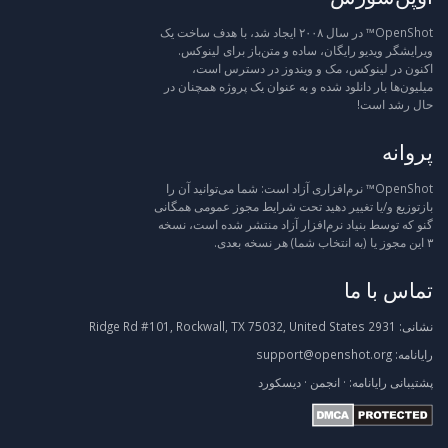
OpenShot™ در سال ۲۰۰۸ ایجاد شد، با هدف ساخت یک
ویرایشگر ویدیو رایگان، ساده و متن‌باز برای لینوکس.
اکنون در لینوکس، مک و ویندوز در دسترس است،
میلیون‌ها بار دانلود شده و به عنوان یک پروژه همچنان در
حال رشد است!
پروانه
OpenShot™ نرم‌افزاری آزاد است: شما می‌توانید آن را
بازتوزیع و/یا تغییر دهید تحت شرایط مجوز عمومی همگانی
گنو که توسط بنیاد نرم‌افزار آزاد منتشر شده است، نسخه
۳ این مجوز یا (به انتخاب شما) هر نسخه بعدی.
تماس با ما
نشانی:
2931 Ridge Rd #101, Rockwall, TX 75032, United States
رایانامه:
support@openshot.org
پشتیبانی
رایانامه:
·
انجمن
·
دیسکورد