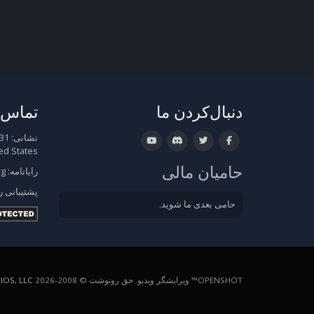
دنبال‌کردن ما
تماس ب
نشانی:
ed States
حامیان مالی
رایانامه:
rg
پشتیبانی
ر
حامی بعدی ما شوید.
OPENSHOT™ ویرایشگر ویدیو. حق رونوشت © 2008-2026
OS, LLC