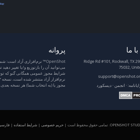
بیش
ا ما
پروانه
2931 Ridge Rd #101, Rockwall, TX
OpenShot™ نرم‌افزاری آزاد است: شم
75032, Unit
می‌توانید آن را بازتوزیع و/یا تغییر دهید 
شرایط مجوز عمومی همگانی گنو که توس
support@openshot.o
مجوز یا (به انتخاب شما) هر نسخه بعدی.
ایانامه:
·
انجمن
·
دیسکورد
OPENSHOT STUDI
. تمامی حقوق محفوظ است |
حریم خصوصی
|
شرایط استفاده
|
فارسی (A