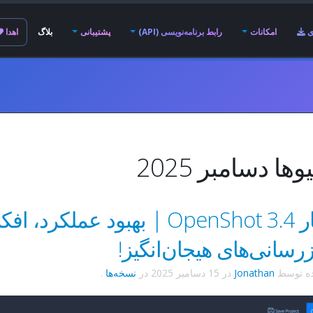
ی
امکانات
رابط برنامه‌نویسی (API)
پشتیبانی
بلاگ
اهدا
ها دسامبر 2025
انتشار OpenShot 3.4 | بهبود عملک
زرسانی‌های هیجان‌انگیز!
ده توسط
Jonathan
در
15 دسامبر 2025
در
نسخه‌ها
.