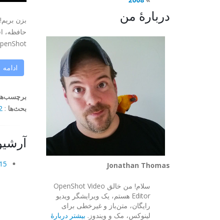
دربارهٔ من
حافظه، اف
OpenShot را آزمایش ک
ادامه
برچسب‌ها
بحث‌ها
:
mments
آرشیو
15 دسامبر 25
Jonathan Thomas
سلام! من خالق OpenShot Video
Editor هستم، یک ویرایشگر ویدیو
رایگان، متن‌باز و غیرخطی برای
لینوکس، مک و ویندوز.
بیشتر دربارهٔ